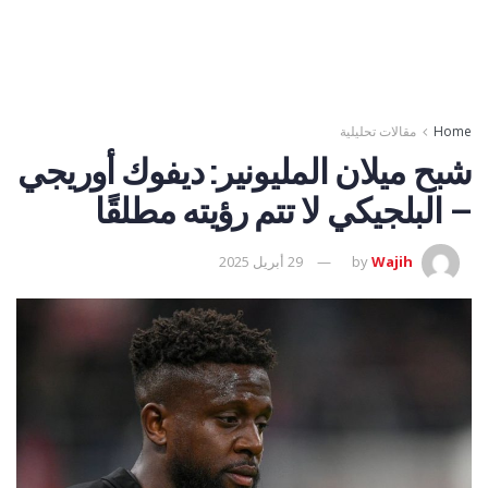
Home
مقالات تحليلية
شبح ميلان المليونير: ديفوك أوريجي
– البلجيكي لا تتم رؤيته مطلقًا
Wajih
by
29 أبريل 2025