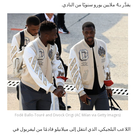
يقدَّر بـ4 ملايين يورو سنويًا من النادي.
Fodé Ballo-Touré and Divock Origi (AC Milan via Getty Images)
اللاعب البلجيكي، الذي انتقل إلى ميلانيلو قادمًا من ليفربول في