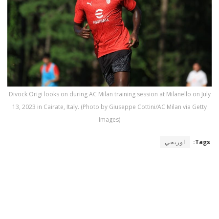
Divock Origi looks on during AC Milan training session at Milanello on July
13, 2023 in Cairate, Italy. (Photo by Giuseppe Cottini/AC Milan via Getty
Images)
Tags:
اوريجي