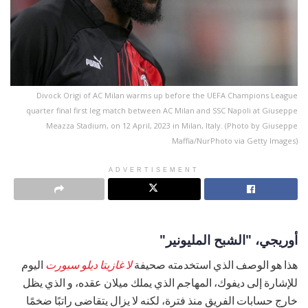
Divock Origi of AC Milan warms up before the UEFA Champions League
quarter final first leg match between AC Milan and SSC Napoli at Giuseppe
Meazza Stadium, on 12 April, 2023 in Milan, Italy. (Photo by Giuseppe
Maffia/NurPhoto via Getty Images)
ADVERTISEMENT
أوريجي، "الشبح المليونير"
هذا هو الوصف الذي استخدمته صحيفة
لا غازيتا ديلو سبورت
اليوم
للإشارة إلى ديفوك، المهاجم الذي يملك ميلان عقده، و الذي يظل
خارج حسابات الفريق منذ فترة، لكنه لا يزال يتقاضى راتبًا ضخمًا