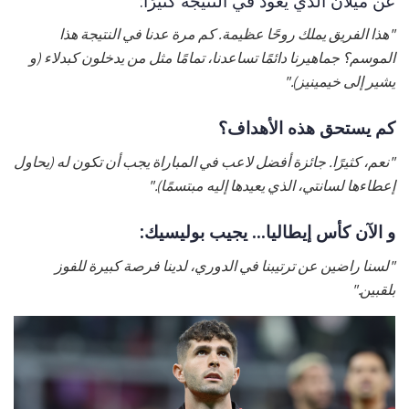
عن ميلان الذي يعود في النتيجة كثيرًا:
"هذا الفريق يملك روحًا عظيمة. كم مرة عدنا في النتيجة هذا
الموسم؟ جماهيرنا دائمًا تساعدنا، تمامًا مثل من يدخلون كبدلاء (و
يشير إلى خيمينيز)."
كم يستحق هذه الأهداف؟
"نعم، كثيرًا. جائزة أفضل لاعب في المباراة يجب أن تكون له (يحاول
إعطاءها لسانتي، الذي يعيدها إليه مبتسمًا)."
و الآن كأس إيطاليا... يجيب بوليسيك:
"لسنا راضين عن ترتيبنا في الدوري، لدينا فرصة كبيرة للفوز
بلقبين."