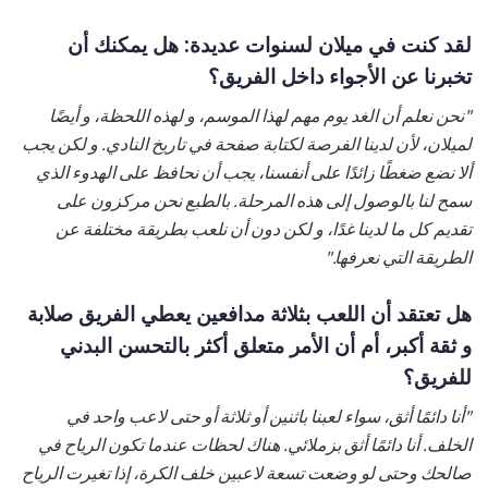
لقد كنت في ميلان لسنوات عديدة: هل يمكنك أن
تخبرنا عن الأجواء داخل الفريق؟
"نحن نعلم أن الغد يوم مهم لهذا الموسم، و لهذه اللحظة، و أيضًا
لميلان، لأن لدينا الفرصة لكتابة صفحة في تاريخ النادي. و لكن يجب
ألا نضع ضغطًا زائدًا على أنفسنا، يجب أن نحافظ على الهدوء الذي
سمح لنا بالوصول إلى هذه المرحلة. بالطبع نحن مركزون على
تقديم كل ما لدينا غدًا، و لكن دون أن نلعب بطريقة مختلفة عن
الطريقة التي نعرفها."
هل تعتقد أن اللعب بثلاثة مدافعين يعطي الفريق صلابة
و ثقة أكبر، أم أن الأمر متعلق أكثر بالتحسن البدني
للفريق؟
"أنا دائمًا أثق، سواء لعبنا باثنين أو ثلاثة أو حتى لاعب واحد في
الخلف. أنا دائمًا أثق بزملائي. هناك لحظات عندما تكون الرياح في
صالحك وحتى لو وضعت تسعة لاعبين خلف الكرة، إذا تغيرت الرياح