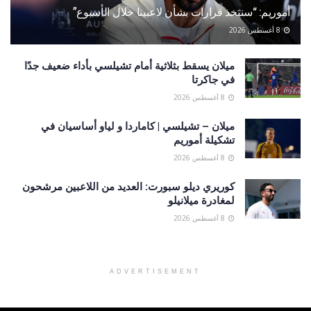
أموريم: “سنتخذ قرارات بشأن لاعبينا خلال الأسبوع”
8 أغسطس 2026
ميلان يسقط بثلاثية أمام تشيلسي بأداء ضعيف جدًا
في جاكرتا
8 أغسطس 2026
ميلان – تشيلسي | كاماردا و لياو أساسيان في
تشكيلة أموريم
8 أغسطس 2026
كوريري ديلو سبورت: العديد من اللاعبين مرشحون
لمغادرة ميلانيلو
8 أغسطس 2026
ADVERTISEMENT