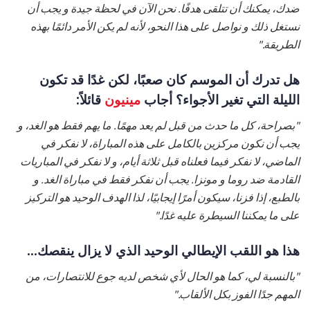
ضدك، يمكنك أن تتلقى هدفًا. نحن الآن في لحظة جيدة و يجب أن
نستغل ذلك و نواصل على هذا النحو، لأنه لم يكن الأمر دائمًا بهذه
الطريقة."
هل تدرك أن الموسم كان صعبًا، لكن غدًا قد تكون
الليلة التي تغير الأجواء؟ أجاب
مينيون
قائلاً:
"بصراحة، كل ما حدث من قبل لم يعد مهمًا. ما يهم فقط هو الغد، و
يجب أن نكون مركزين بالكامل على هذه المباراة، لا نفكر في
الماضي، لا نفكر فيما فعلناه قبل ثلاثة أيام، و لا نفكر في المباريات
القادمة ضد روما و مونزا. يجب أن نفكر فقط في مباراة الغد. و
بالطبع، إذا فزنا، سيكون أمرًا إيجابيًا، لذا الهدف الوحيد هو التركيز
على ما يمكننا السيطرة عليه غدًا."
هذا هو اللقب الإيطالي الوحيد الذي لا يزال ينقصك...
"بالنسبة لي، كما هو الحال لأي شخص لديه جوع للانتصارات، من
المهم جدًا الفوز بكل الألقاب."