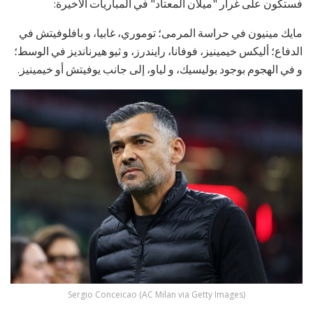
فستكون على غرار "ميلان المعتاد" في المباريات الأخيرة:
مايك مينيون في حراسة المرمى؛ توموري، غابيا، و بافلوفيتش في
الدفاع؛ أليكس خيمينيز، فوفانا، رايندرز، و ثيو هيرنانديز في الوسط؛
و في الهجوم بوجود بوليسيك، و لياو، إلى جانب يوفيتش أو خيمينيز.
Sergio Conceicao (AC Milan via Getty Images)