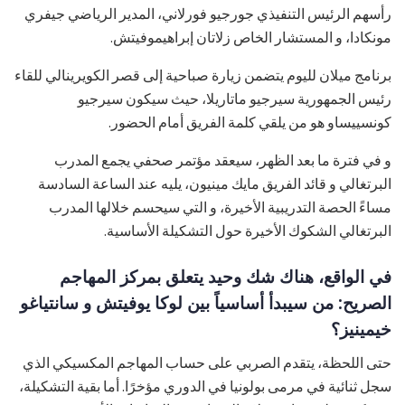
رأسهم الرئيس التنفيذي جورجيو فورلاني، المدير الرياضي جيفري
مونكادا، و المستشار الخاص زلاتان إبراهيموفيتش.
برنامج ميلان لليوم يتضمن زيارة صباحية إلى قصر الكويرينالي للقاء
رئيس الجمهورية سيرجيو ماتاريلا، حيث سيكون سيرجيو
كونسييساو هو من يلقي كلمة الفريق أمام الحضور.
و في فترة ما بعد الظهر، سيعقد مؤتمر صحفي يجمع المدرب
البرتغالي و قائد الفريق مايك مينيون، يليه عند الساعة السادسة
مساءً الحصة التدريبية الأخيرة، و التي سيحسم خلالها المدرب
البرتغالي الشكوك الأخيرة حول التشكيلة الأساسية.
في الواقع، هناك شك وحيد يتعلق بمركز المهاجم
الصريح: من سيبدأ أساسياً بين لوكا يوفيتش و سانتياغو
خيمينيز؟
حتى اللحظة، يتقدم الصربي على حساب المهاجم المكسيكي الذي
سجل ثنائية في مرمى بولونيا في الدوري مؤخرًا. أما بقية التشكيلة،