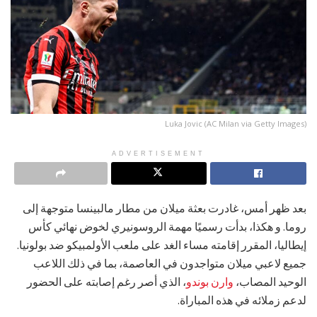
Luka Jovic (AC Milan via Getty Images)
ADVERTISEMENT
بعد ظهر أمس، غادرت بعثة ميلان من مطار مالبينسا متوجهة إلى
روما. و هكذا، بدأت رسميًا مهمة الروسونيري لخوض نهائي كأس
إيطاليا، المقرر إقامته مساء الغد على ملعب الأولمبيكو ضد بولونيا.
جميع لاعبي ميلان متواجدون في العاصمة، بما في ذلك اللاعب
الوحيد المصاب،
وارن بوندو
، الذي أصر رغم إصابته على الحضور
لدعم زملائه في هذه المباراة.