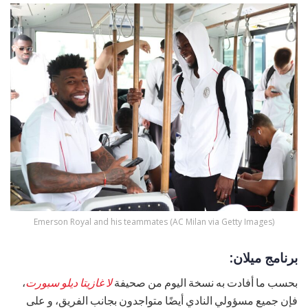
Emerson Royal and his teammates (AC Milan via Getty Images)
برنامج ميلان:
بحسب ما أفادت به نسخة اليوم من صحيفة
لا غازيتا ديلو سبورت
،
فإن جميع مسؤولي النادي أيضًا متواجدون بجانب الفريق، و على