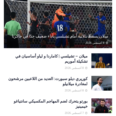
ميلان يسقط بثلاثية أمام تشيلسي بأداء ضعيف جدًا في جاكرتا
8 أغسطس 2026
ميلان – تشيلسي | كاماردا و لياو أساسيان في
تشكيلة أموريم
8 أغسطس 2026
كوريري ديلو سبورت: العديد من اللاعبين مرشحون
لمغادرة ميلانيلو
8 أغسطس 2026
بورتو يتحرك لضم المهاجم المكسيكي سانتياغو
خيمينيز
7 أغسطس 2026