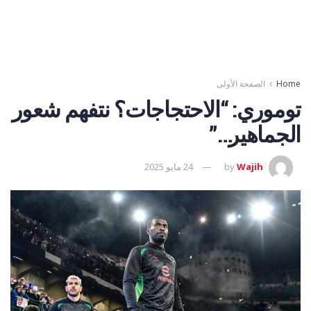
Home
الصفحة الأولى
توموري: “الاحتجاجات؟ نتفهم شعور
الجماهير…”
Wajih
by
24 مايو 2025