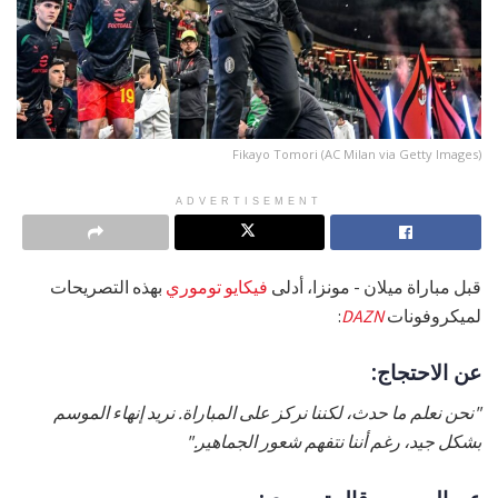
Fikayo Tomori (AC Milan via Getty Images)
ADVERTISEMENT
قبل مباراة ميلان - مونزا، أدلى
فيكايو توموري
بهذه التصريحات
لميكروفونات
DAZN
:
عن الاحتجاج:
"نحن نعلم ما حدث، لكننا نركز على المباراة. نريد إنهاء الموسم
بشكل جيد، رغم أننا نتفهم شعور الجماهير."