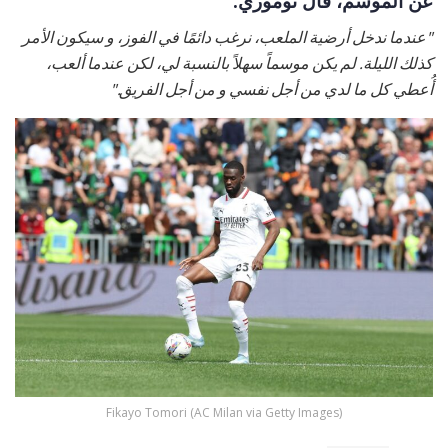
عن الموسم، قال توموري:
"عندما ندخل أرضية الملعب، نرغب دائمًا في الفوز، و سيكون الأمر
كذلك الليلة. لم يكن موسماً سهلاً بالنسبة لي، لكن عندما ألعب،
أُعطي كل ما لدي من أجل نفسي و من أجل الفريق."
Fikayo Tomori (AC Milan via Getty Images)