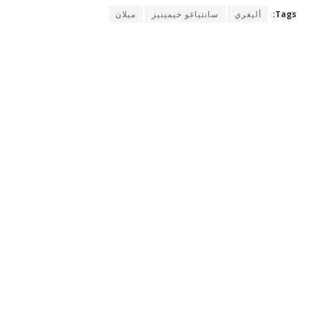
Tags:
أليغري
سانتياغو خيمينيز
ميلان