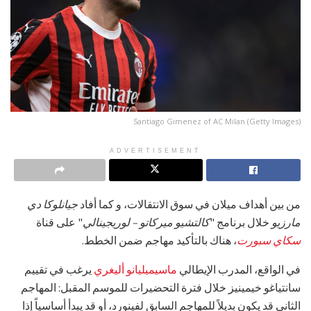
Santiago Gimenez of AC Milan (Getty Images)
ADVERTISEMENT
من بين أهداف ميلان في سوق الانتقالات، و كما أفاد
جيانلوكا دي
مارزيو
خلال برنامج "
كالتشيو ميركاتو – لوريجينالي
" على قناة
سكاي سبورت
، هناك بالتأكيد مهاجم ضمن الخطط.
في الواقع، المدرب الإيطالي
ماسيميليانو أليغري
يرغب في تقييم
سانتياغو خيمينيز خلال فترة التحضيرات للموسم المقبل: المهاجم
الثاني قد يكون بديلاً للمهاجم السابق لفينورد، أو قد يبدأ أساسياً إذا