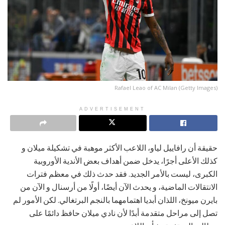
Rafael Leao of AC Milan (Getty Images)
ADVERTISEMENT
حقيقة أن رافاييل لياو، اللاعب الأكثر موهبة في تشكيلة ميلان و
كذلك الأعلى أجرًا، يدخل ضمن أهداف بعض الأندية الأوروبية
الكبرى، ليست بالأمر الجديد. فقد حدث ذلك في معظم فترات
الانتقالات الماضية، و يحدث الآن أيضًا، أولًا من أرسنال و الآن من
بايرن ميونخ، اللذان أبديا اهتمامهما بالنجم البرتغالي. لكن الأمور لم
تصل إلى مراحل متقدمة أبدًا لأن نادي ميلان حافظ دائمًا على