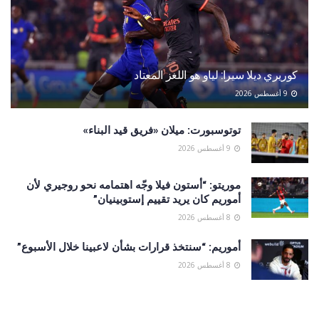
كوريري ديلا سيرا: لياو هو اللغز المعتاد
9 أغسطس 2026
توتوسبورت: ميلان «فريق قيد البناء»
9 أغسطس 2026
موريتو: “أستون فيلا وجّه اهتمامه نحو روجيري لأن
أموريم كان يريد تقييم إستوبينيان”
8 أغسطس 2026
أموريم: “سنتخذ قرارات بشأن لاعبينا خلال الأسبوع”
8 أغسطس 2026