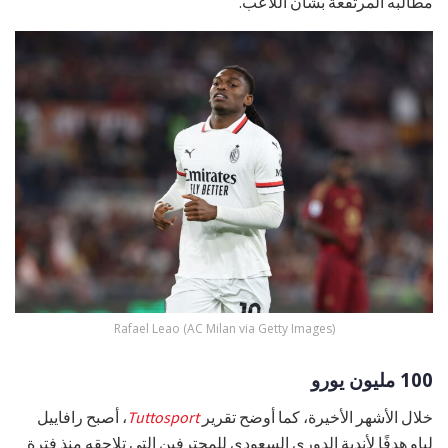
مطالبه المرتفعة بشأن اللاعب.
Rafael Leao (AC Milan via Getty Images)
100 مليون يورو
خلال الأشهر الأخيرة، كما أوضح تقرير
Tuttosport
، أصبح رافاييل
لياو هدفًا لأندية الدوري السعودي للمحترفين التي تلاحقه منذ فترة