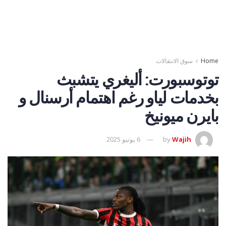
Home
سوق الانتقالات
توتوسبورت: أليغري يتشبث
بخدمات لياو رغم اهتمام أرسنال و
بايرن ميونيخ
Wajih
by
6 يونيو 2025