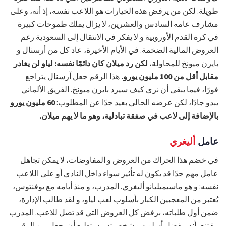
طويلة. لكن من يرفض هذه الخيارات هو اللاعب نفسه، إذ أنه، وعلى
مشارف عامه السادس والعشرين، لا يزال يملك طموحات كبيرة
في كرة القدم الأوروبية و لا يفكر في الانتقال إلى السعودية رغم
العروض المالية الضخمة. في الأيام الأخيرة، عاد كل من أرسنال و
بايرن ميونخ للمحاولة،
لكن رد ميلان كان دائمًا نفسه: لياو لن يغادر
مقابل أقل من 100 مليون يورو.
هذا الرقم جعل آرسنال يتراجع
فورًا، فيما يبقى أن نرى كيف سيرد بايرن ميونخ. الفريق الألماني
يبدو جادًا، لكن عرضه الحالي بعيد جدًا عن المطلوب:
60 مليون يورو
بالإضافة إلى لاعب في صفقة تبادلية، وهو ما لا يهم ميلان.
عامل
أليغري
في خضم هذا الحراك من العروض و المفاوضات، لا يمكن تجاهل
عامل مهم جدًا قد يكون له تأثير سواء داخل النادي أو على اللاعب
نفسه: و هو ماسيميليانو أليغري. المدرب، و منذ أيامه مع يوفنتوس،
يُعتبر من المعجبين الكبار بأسلوب لعب لياو، و لقد طالب الإدارة،
ضمن أول طلباته، برفض كل العروض التي قد تصل للاعب. المدرب
مقتنع بأنه، بفضل أسلوبه و شخصيته، يستطيع أن يجعل من الرقم