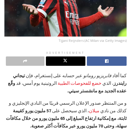
Tijjani Reijnders (AC Milan via Getty Images)
ADVERTISEMENT
كما أفاد
فابريزيو رومانو
عبر حسابه على إنستغرام، فإن
تيجاني
رايندرز
، الذي
خضع للفحوصات الطبية
الروتينية يوم أمس، قد
وقّع
عقده الجديد مع مانشستر سيتي.
و من المنتظر صدور الإعلان الرسمي قريبًا من النادي الإنجليزي و
كذلك من نادي
ميلان
، الذي سيحصل على
57 مليون يورو كقيمة
ثابتة، مع إمكانية ارتفاع المبلغ إلى 65 مليون يورو من خلال مكافآت
سهلة، وحتى 70 مليون يورو عبر مكافآت أكثر صعوبة.