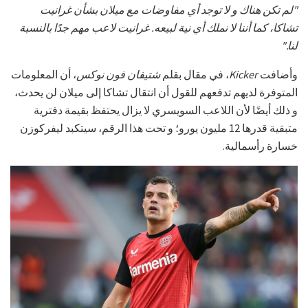
"لم تكن هناك و لا توجد أي مفاوضات مع ميلان بشأن غرانيت
تشاكا، كما أننا لا نملك أي نية لبيعه. غرانيت لاعب مهم جدًا بالنسبة
لنا."
وأضافت
Kicker
، في مقال بقلم
شتيفان فون نوكس
، أن المعلومات
المتوفرة لديهم تدفعهم للقول أن انتقال تشاكا إلى ميلان لن يحدث،
و ذلك أيضًا لأن اللاعب السويسري لا يزال يحتفظ بقيمة دفترية
متبقية قدرها 12 مليون يورو؛ و تحت هذا الرقم، سيتكبد ليفركوزن
خسارة رأسمالية.