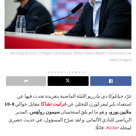
Sporting director of Bayer Leverkusen Simon Rolfes (Bayer Leverkusen via
Getty Images)
ADVERTISEMENT
غرّد
جيانلوكا دي مارزيو
الليلة الماضية بتغريدة تحدث فيها عن
استعداد باير ليفركوزن للتخلي عن
غرانيت تشاكا
مقابل حوالي
8–10
ملايين يورو،
و هو ما لم يلقَ استحسان
سيمون رولفِس
، المدير
الرياضي للنادي الألماني. و لقد صرّح المسؤول، في حديث حصري
لمجلة
Kicker
، قائلًا: