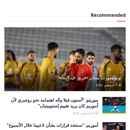
Recommended
توتوسبورت: ميلان «فريق قيد البناء»
9 أغسطس 2026
موريتو: “أستون فيلا وجّه اهتمامه نحو روجيري لأن
أموريم كان يريد تقييم إستوبينيان”
8 أغسطس 2026
أموريم: “سنتخذ قرارات بشأن لاعبينا خلال الأسبوع”