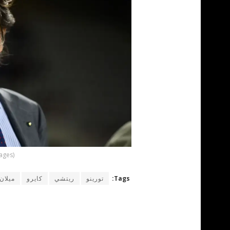
ages)
Tags:
تورينو
ريتشي
كايرو
ميلان