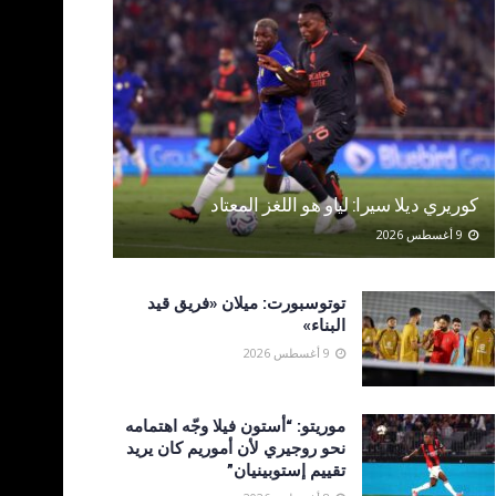
كوريري ديلا سيرا: لياو هو اللغز المعتاد
9 أغسطس 2026
توتوسبورت: ميلان «فريق قيد
البناء»
9 أغسطس 2026
موريتو: “أستون فيلا وجّه اهتمامه
نحو روجيري لأن أموريم كان يريد
تقييم إستوبينيان”