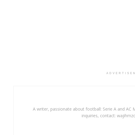
ADVERTISE
A writer, passionate about football: Serie A and AC M
inquiries, contact: wajihmz