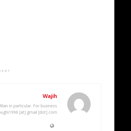
MENT
Wajih
ilan in particular. For business
oughi1996 [at] gmail [dot] com