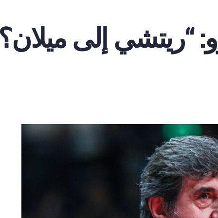
: “ريتشي إلى ميلان؟ لق