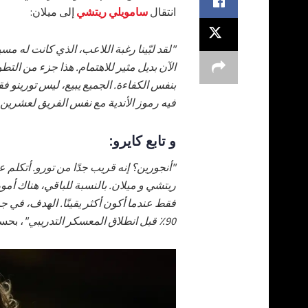
انتقال
سامويلي ريتشي
إلى ميلان:
"لقد لبّينا رغبة اللاعب، الذي كانت له مسير
الآن بديل مثير للاهتمام. هذا جزء من التط
بنفس الكفاءة. الجميع يبيع، ليس تورينو ف
فيه رموز الأندية مع نفس الفريق لعشرين ع
و تابع كايرو:
"أنجورين؟ إنه قريب جدًا من تورو. أتكلم عن
ريتشي و ميلان. بالنسبة للباقي، هناك أم
فقط عندما أكون أكثر يقينًا. الهدف، في ج
90٪ قبل انطلاق المعسكر التدريبي"
، بحس