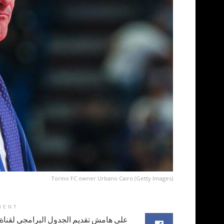
Torino FC owner Urbano Cairo (Getty Images)
MENT
على هامش تقديم الجدول البرامجي لقناة