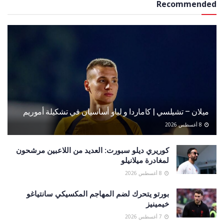
Recommended
ميلان – تشيلسي | كاماردا و لياو أساسيان في تشكيلة أموريم
8 أغسطس 2026
كوريري ديلو سبورت: العديد من اللاعبين مرشحون
لمغادرة ميلانيلو
8 أغسطس 2026
بورتو يتحرك لضم المهاجم المكسيكي سانتياغو
خيمينيز
7 أغسطس 2026