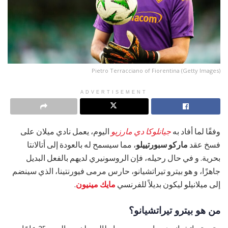
Pietro Terracciano of Fiorentina (Getty Images)
ADVERTISEMENT
وفقًا لما أفاد به
جيانلوكا دي مارزيو
اليوم، يعمل نادي ميلان على
فسخ عقد
ماركو سبورتييلو
، مما سيسمح له بالعودة إلى أتالانتا
بحرية. و في حال رحيله، فإن الروسونيري لديهم بالفعل البديل
جاهزًا، و هو بيترو تيراتشيانو، حارس مرمى فيورنتينا، الذي سينضم
إلى ميلانيلو ليكون بديلاً للفرنسي
مايك مينيون
.
من هو بيترو تيراتشيانو؟