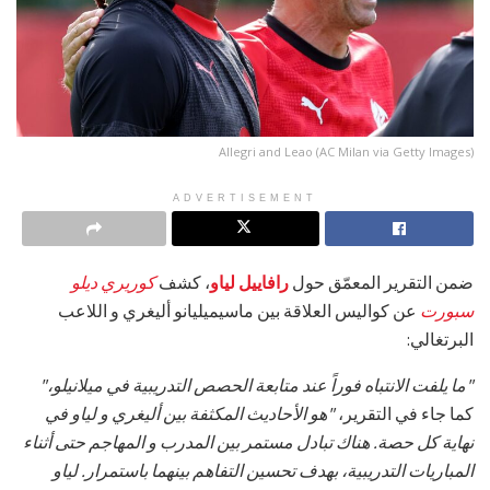
Allegri and Leao (AC Milan via Getty Images)
ADVERTISEMENT
ضمن التقرير المعمّق حول
رافاييل لياو
، كشف
كوريري ديلو
سبورت
عن كواليس العلاقة بين ماسيميليانو أليغري و اللاعب
البرتغالي:
"ما يلفت الانتباه فوراً عند متابعة الحصص التدريبية في ميلانيلو،"
كما جاء في التقرير،
"هو الأحاديث المكثفة بين أليغري و لياو في
نهاية كل حصة. هناك تبادل مستمر بين المدرب و المهاجم حتى أثناء
المباريات التدريبية، بهدف تحسين التفاهم بينهما باستمرار. لياو