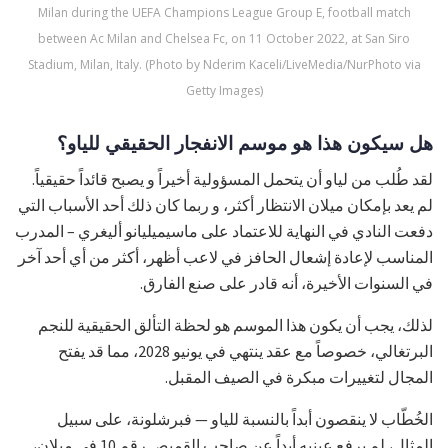
Milan during the UEFA Champions League Group E, football match
between Ac Milan and Chelsea Fc, on 11 October 2022, at San Siro
Stadium, Milan, Italy. (Photo by Nderim Kaceli/LiveMedia/NurPhoto via
Getty Images)
هل سيكون هذا هو موسم الانفجار الحقيقي للياو؟
لقد طُلب من لياو أن يتحمل المسؤولية أخيراً و يصبح قائداً حقيقياً.
لم يعد بإمكان ميلان الانتظار أكثر، و ربما كان ذلك أحد الأسباب التي
دفعت النادي في النهاية للاعتماد على ماسيميليانو أليغري – المدرب
المناسب لإعادة إشعال الحافز في لاعب أظهر، أكثر من أي أحد آخر
في السنوات الأخيرة، أنه قادر على صنع الفارق.
لذلك، يجب أن يكون هذا الموسم هو لحظة التألق الحقيقية للنجم
البرتغالي، خصوصاً مع عقد ينتهي في يونيو 2028، مما قد يفتح
المجال لتغييرات مبكرة في الصيف المقبل.
الخُطّاب لا ينقصون أبداً بالنسبة للياو — فبرشلونة، على سبيل
المثال، لم يرفع عينيه أبداً عن صاحب القميص رقم 10 في ميلان،