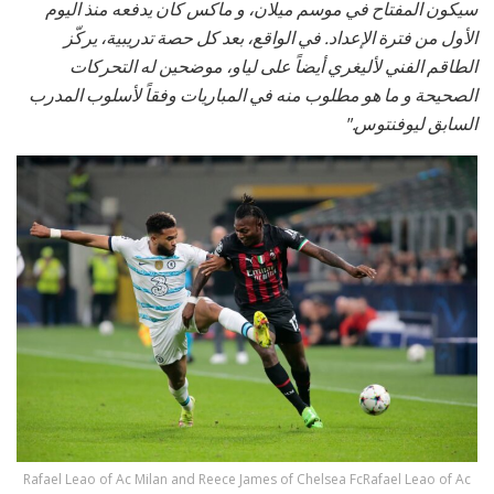
سيكون المفتاح في موسم ميلان، و ماكس كان يدفعه منذ اليوم
الأول من فترة الإعداد. في الواقع، بعد كل حصة تدريبية، يركّز
الطاقم الفني لأليغري أيضاً على لياو، موضحين له التحركات
الصحيحة و ما هو مطلوب منه في المباريات وفقاً لأسلوب المدرب
السابق ليوفنتوس."
Rafael Leao of Ac Milan and Reece James of Chelsea FcRafael Leao of Ac