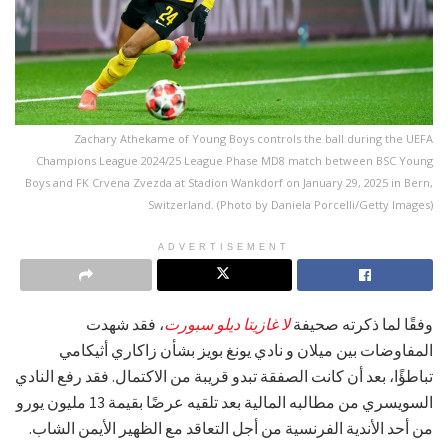
Zachary Athekame of Young Boys controls the ball during the UEFA
Champions League 2024/25 League Phase MD8 match between BSC Young
Boys and FK Crvena Zvezda at Stadion Wankdorf on January 29, 2025 in Bern,
Switzerland. (Photo by Daniela Porcelli/Getty Images)
ADVERTISEMENT
وفقًا لما ذكرته صحيفة
لا غازيتا ديلو سبورت
، فقد شهدت
المفاوضات بين ميلان و نادي يونغ بويز بشأن زاكاري أثيكامي
تباطؤًا، بعد أن كانت الصفقة تبدو قريبة من الاكتمال. فقد رفع النادي
السويسري من مطالبه المالية بعد تلقيه عرضًا بقيمة 13 مليون يورو
من أحد الأندية الفرنسية من أجل التعاقد مع الظهير الأيمن الشاب.