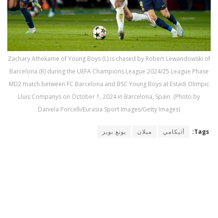
Zachary Athekame of Young Boys (L) is chased by Robert Lewandowski of
Barcelona (R) during the UEFA Champions League 2024/25 League Phase
MD2 match between FC Barcelona and BSC Young Boys at Estadi Olimpic
Lluis Companys on October 1, 2024 in Barcelona, Spain. (Photo by
Daniela Porcelli/Eurasia Sport Images/Getty Images)
Tags:
أثيكامي
ميلان
يونغ بويز