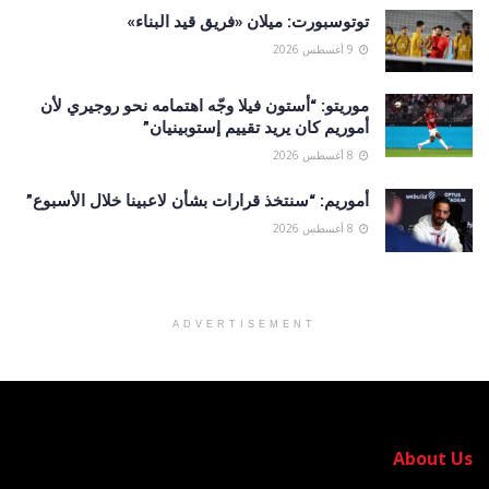
توتوسبورت: ميلان «فريق قيد البناء»
9 أغسطس 2026
موريتو: “أستون فيلا وجّه اهتمامه نحو روجيري لأن
أموريم كان يريد تقييم إستوبينيان”
8 أغسطس 2026
أموريم: “سنتخذ قرارات بشأن لاعبينا خلال الأسبوع”
8 أغسطس 2026
ADVERTISEMENT
About Us