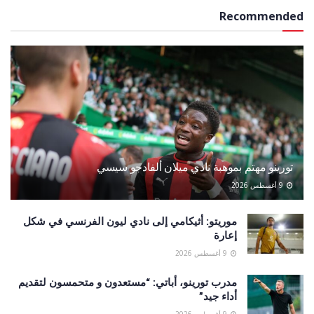
Recommended
تورينو مهتم بموهبة نادي ميلان ألفادجو سيسي
9 أغسطس 2026
موريتو: أثيكامي إلى نادي ليون الفرنسي في شكل
إعارة
9 أغسطس 2026
مدرب تورينو، أباتي: “مستعدون و متحمسون لتقديم
أداء جيد”