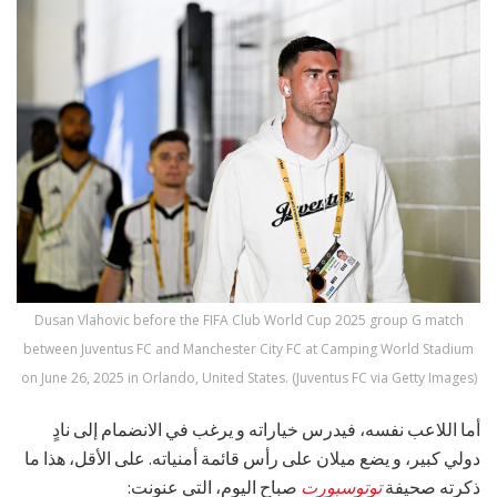
Dusan Vlahovic before the FIFA Club World Cup 2025 group G match
between Juventus FC and Manchester City FC at Camping World Stadium
on June 26, 2025 in Orlando, United States. (Juventus FC via Getty Images)
أما اللاعب نفسه، فيدرس خياراته و يرغب في الانضمام إلى نادٍ
دولي كبير، و يضع ميلان على رأس قائمة أمنياته. على الأقل، هذا ما
ذكرته صحيفة
توتوسبورت
صباح اليوم، التي عنونت: