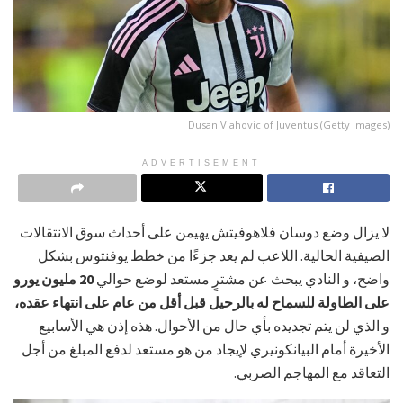
Dusan Vlahovic of Juventus (Getty Images)
ADVERTISEMENT
لا يزال وضع دوسان فلاهوفيتش يهيمن على أحداث سوق الانتقالات
الصيفية الحالية. اللاعب لم يعد جزءًا من خطط يوفنتوس بشكل
واضح، و النادي يبحث عن مشترٍ مستعد لوضع حوالي
20 مليون يورو
على الطاولة للسماح له بالرحيل قبل أقل من عام على انتهاء عقده،
و الذي لن يتم تجديده بأي حال من الأحوال. هذه إذن هي الأسابيع
الأخيرة أمام البيانكونيري لإيجاد من هو مستعد لدفع المبلغ من أجل
التعاقد مع المهاجم الصربي.