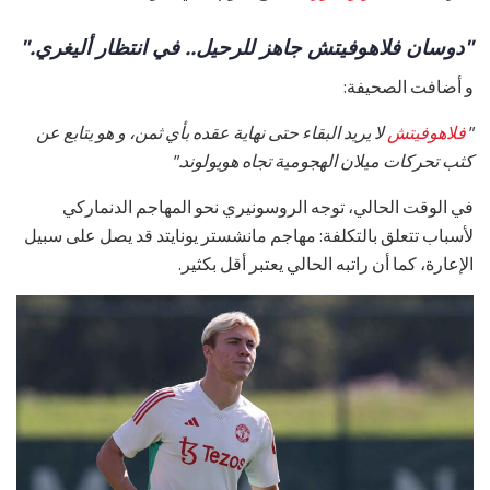
"دوسان فلاهوفيتش جاهز للرحيل.. في انتظار أليغري."
و أضافت الصحيفة:
"
فلاهوفيتش
لا يريد البقاء حتى نهاية عقده بأي ثمن، و هو يتابع عن
كثب تحركات ميلان الهجومية تجاه هويولوند."
في الوقت الحالي، توجه الروسونيري نحو المهاجم الدنماركي
لأسباب تتعلق بالتكلفة: مهاجم مانشستر يونايتد قد يصل على سبيل
الإعارة، كما أن راتبه الحالي يعتبر أقل بكثير.