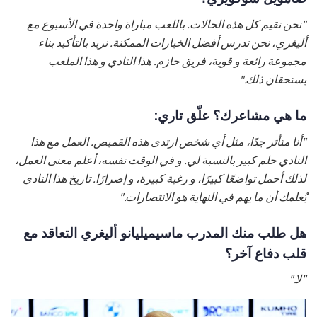
"نحن نقيم كل هذه الحالات. باللعب مباراة واحدة في الأسبوع مع
أليغري، نحن ندرس أفضل الخيارات الممكنة. نريد بالتأكيد بناء
مجموعة رائعة و قوية، فريق حازم. هذا النادي و هذا الملعب
يستحقان ذلك."
ما هي مشاعرك؟ علّق تاري:
"أنا متأثر جدًا، مثل أي شخص ارتدى هذه القميص. العمل مع هذا
النادي حلم كبير بالنسبة لي. و في الوقت نفسه، أعلم معنى العمل،
لذلك أحمل تواضعًا كبيرًا، و رغبة كبيرة، و إصرارًا. تاريخ هذا النادي
يُعلمك أن ما يهم في النهاية هو الانتصارات."
هل طلب منك المدرب ماسيميليانو أليغري التعاقد مع
قلب دفاع آخر؟
"لا."