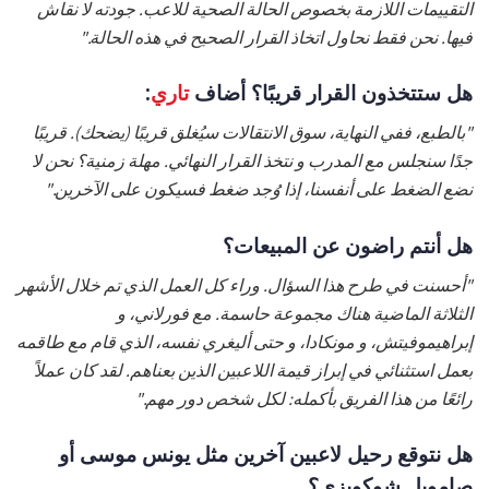
التقييمات اللازمة بخصوص الحالة الصحية للاعب. جودته لا نقاش
فيها. نحن فقط نحاول اتخاذ القرار الصحيح في هذه الحالة."
هل ستتخذون القرار قريبًا؟ أضاف
تاري
:
"بالطبع، ففي النهاية، سوق الانتقالات سيُغلق قريبًا (يضحك). قريبًا
جدًا سنجلس مع المدرب و نتخذ القرار النهائي. مهلة زمنية؟ نحن لا
نضع الضغط على أنفسنا، إذا وُجد ضغط فسيكون على الآخرين."
هل أنتم راضون عن المبيعات؟
"أحسنت في طرح هذا السؤال. وراء كل العمل الذي تم خلال الأشهر
الثلاثة الماضية هناك مجموعة حاسمة. مع فورلاني، و
إبراهيموفيتش، و مونكادا، و حتى أليغري نفسه، الذي قام مع طاقمه
بعمل استثنائي في إبراز قيمة اللاعبين الذين بعناهم. لقد كان عملاً
رائعًا من هذا الفريق بأكمله: لكل شخص دور مهم."
هل نتوقع رحيل لاعبين آخرين مثل يونس موسى أو
صامويل شوكويزي؟