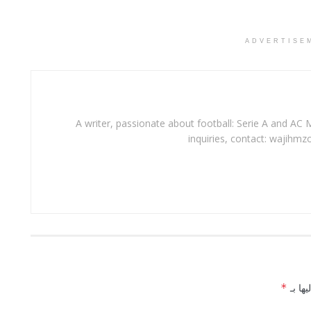
ADVERTISE
A writer, passionate about football: Serie A and AC M
inquiries, contact: wajihmz
يها بـ
*