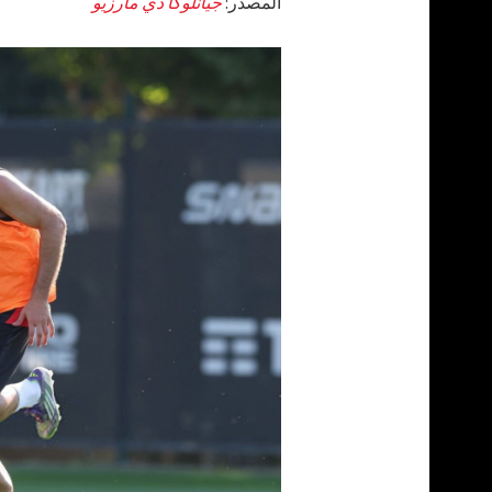
المصدر:
جيانلوكا دي مارزيو