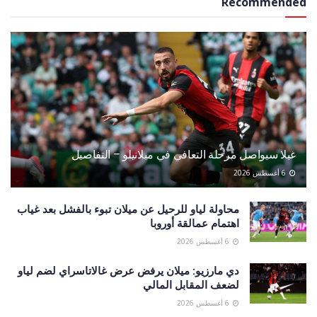
Recommended
غيلا سيواصل مرحلة التعافي في ميلانيلو – التفاصيل
6 أغسطس 2026
محاولة لياو للرحيل عن ميلان تبوء بالفشل بعد غياب
اهتمام عمالقة أوروبا
6 أغسطس 2026
دي مارزيو: ميلان يرفض عرض غالاتاسراي لضم لياو
لضعف المقابل المالي
6 أغسطس 2026