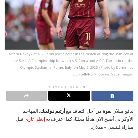
Artem Dovbyk of A.S. Roma participates in the match during the 35th day of
the Serie A Championship between A.S. Roma and A.C.F. Fiorentina at the
Olympic Stadium in Rome, Italy, on May 5, 2025. (Photo by Domenico
Cippitelli/NurPhoto via Getty Images)
ADVERTISEMENT
يدفع ميلان بقوة من أجل التعاقد مع
أرتيم دوفبيك
. المهاجم
الأوكراني أصبح الآن هدفًا معلنًا، كما اعترف به
إيغلي تاري
قبل
مباراة ليتشي – ميلان.