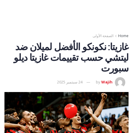
Home
الصفحة الأولى
غازيتا: نكونكو الأفضل لميلان ضد
ليتشي حسب تقييمات غازيتا ديلو
سبورت
Wajih
by
24 سبتمبر 2025