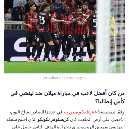
(AC Milan via Getty Images)
من كان أفضل لاعب في مباراة ميلان ضد ليتشي في
كأس إيطاليا؟
وفقًا لصحيفة
لا غازيتا ديلو سبورت
في عددها الصادر صباح اليوم،
الأفضل على أرض الملعب كان
كريستوفر نكونكو
الذي افتتح سجله
التهديفي بقميص الروسونيري بإحرازه الهدف الثاني. حصل على