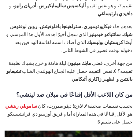
تقييم 7، و هو نفس تقييم
أليكسيس ساليمايكيرس
،
أدريان رابيو
، و
دافيدي بارتيساغي
.
بعدهم جاء
فيكايو توموري
،
ستراهينجا بافلوفيتش
،
روبن لوفتوس
شيك
،
سانتياغو خيمينيز
الذي سجل أخيرًا هدفه الأول هذا الموسم، و
أيضًا
كريستيان بوليسيك
الذي أضاف اسمه لقائمة الهدافين بعد
دخوله بوقت قصير في الشوط الثاني.
من جهة أخرى، قضى
مايك مينيون
ليلة هادئة و خرج بشباك نظيفة.
تقييمه؟ 6. نفس التقييم حصل عليه الجناح الهولندي الشاب
تشيفايو
بالنتين
و الظهير
زاكاري أثيكامي
.
من كان اللاعب الأقل إقناعًا في ميلان ضد ليتشي؟
بحسب تقييمات صحيفة
لا غازيتا ديلو سبورت
، كان
سامويلي ريتشي
هو الأقل إقناعًا في هذه المباراة أمام فريق أوزيبيو دي فرانشيسكو.
حصل على تقييم 6.