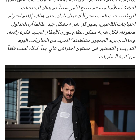
التشكيلة الأساسية فسيصبح الأمر صعباً. ثم هناك المنتخبات
الوطنية، حيث تلعب بفخر لأنك تمثل بلدك. حتى هناك، إذا تم احترام
احتياجات اللاعبين، يسير كل شيء بشكل جيد. طالما أن الجداول
معقولة، فكل شيء ممكن. نظام دوري الأبطال الجديد فكرة رائعة،
و ما الذي يريد الجمهور مشاهدته؟ المزيد من المباريات. اليوم
التدريب و التحضير في مستوى احترافي عالٍ جداً، لذلك لست قلقاً
من كثرة المباريات."