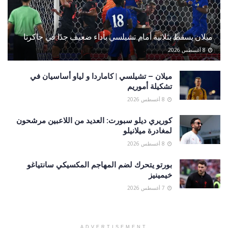
ميلان يسقط بثلاثية أمام تشيلسي بأداء ضعيف جدًا في جاكرتا
8 أغسطس 2026
ميلان – تشيلسي | كاماردا و لياو أساسيان في
تشكيلة أموريم
8 أغسطس 2026
كوريري ديلو سبورت: العديد من اللاعبين مرشحون
لمغادرة ميلانيلو
8 أغسطس 2026
بورتو يتحرك لضم المهاجم المكسيكي سانتياغو
خيمينيز
7 أغسطس 2026
ADVERTISEMENT