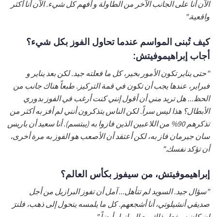
الآن أنا على الجانب الآخر من الطاولة و أفهم كل شيء. الآن أنا أكثر
واقعية."
كيف تُبنى المواسم عندما تحاول الفوز بكل شيء؟
أجاب إبراهيموفيتش:
"حتى يناير تكون الأمور بخير، كل ما فعلته جيد. لكن بعد يناير و
فبراير، عندها يجب أن تكون في قمة التركيز. طبعاً هناك جانب من
الحظ... هل تريد مني أن أقول إنني كنت أرغب في الفوز بدوري
الأبطال؟ هذا ليس سراً. لكن الناس يتذكرون أنني لم أفز به أكثر من
تذكرهم 90% من اللاعبين الذين فازوا به (يبتسم). أنا سعيد أن باريس
سان جيرمان فاز به، لكن أعتقد أن الأصعب هو الفوز به مرة أخرى،
أن تؤكد نفسك."
إبراهيموفيتش، من سيفوز بكأس العالم؟
"سؤال جيد. السويد لم تتأهل... آمل أن تفوز البرازيل من أجل
صديقي أنشيلوتي، أنا أشجعهم. كل ما يلمسه يتحول إلى ذهب، فلنرَ
إن كان سيفعل ذلك مع البرازيل أيضاً."