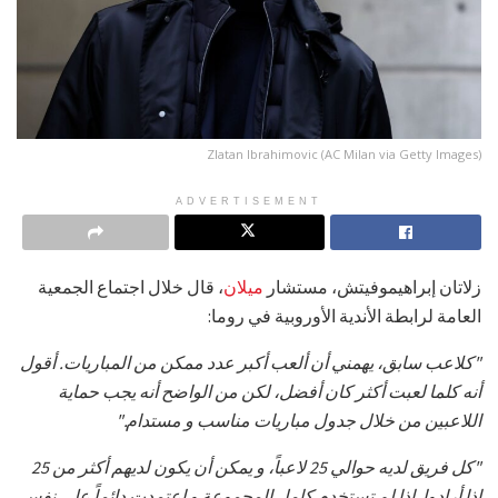
Zlatan Ibrahimovic (AC Milan via Getty Images)
ADVERTISEMENT
زلاتان إبراهيموفيتش، مستشار
ميلان
، قال خلال اجتماع الجمعية
العامة لرابطة الأندية الأوروبية في روما:
"كلاعب سابق، يهمني أن ألعب أكبر عدد ممكن من المباريات. أقول
أنه كلما لعبت أكثر كان أفضل، لكن من الواضح أنه يجب حماية
اللاعبين من خلال جدول مباريات مناسب و مستدام."
"كل فريق لديه حوالي 25 لاعباً، و يمكن أن يكون لديهم أكثر من 25
إذا أرادوا. إذا لم تستخدم كامل المجموعة و اعتمدت دائماً على نفس