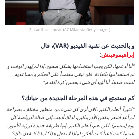
Zlatan Ibrahimovic (AC Milan via Getty Images)
و بالحديث عن تقنية الفيديو (VAR)، قال
إبراهيموفيتش
:
"أنا أدعمها، لكن يجب استخدامها بشكل صحيح. إذا لم يُهدر الوقت و
تم استخدامها بكفاءة، فلن تبقى معتمداً على الحكم و مساعديه.
لست ضدها، أنا أؤيد أي شيء يحسن كرة القدم."
كم تستمتع في هذه المرحلة الجديدة من حياتك؟
"كثيراً. أتعلم الكثير. الآن أرى كل شيء من منظور مختلف. بصراحة
لم أعد أشعر بنفس الأدرينالين، لذلك أذهب إلى صالة الرياضة كل
يوم (يبتسم). لكن نعم، أتعلم الكثير. إنها طريقة جديدة لرؤية الأمور.
عندما كنت لاعباً كنت أفكر: لماذا لا نفعل هذا؟ لماذا لا نفعل ذاك؟