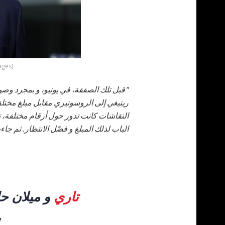
ages)
"قبل تلك الصفقة، في يونيو، و بمجرد وصو
الباب لذلك المبلغ و فضّل الانتظار. ثم ج
تاري
و ميلان حا
ب