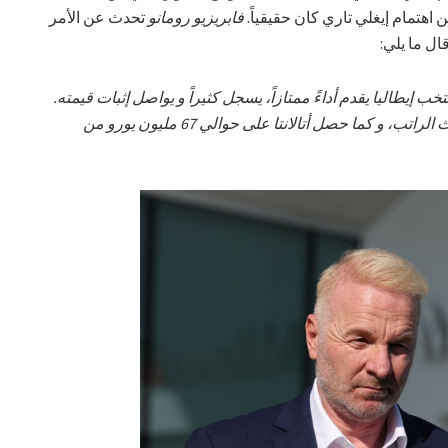
 اهتمام إيغلي تاري كان حقيقياً.
فابريزيو رومانو
تحدث عن الأمر
ال ما يلي:
 إيطاليا يقدم أداءً ممتازاً، يسجل كثيراً و يواصل إثبات قيمته.
مع نادي القادسية، وقع عقداً كبيراً من حيث الراتب، و كما حصل أتالانتا على حوالي 67 مليون يورو من