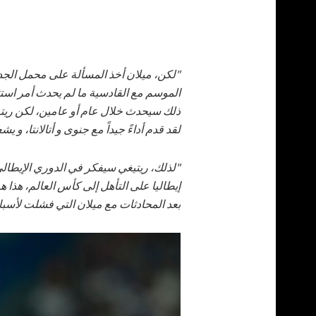
"لكن، ميلان أخذ المسألة على محمل الجد. 
الموسم مع القادسية ما لم يحدث أمر استثن
ذلك سيحدث خلال عام أو عامين، لكن ريتيغ
لقد قدم أداءً جيداً مع جنوى و أتالانتا، و يش
"لذلك، ريتيغي سيفكر في الدوري الإيطالي
إيطاليا على التأهل إلى كأس العالم، هذا 
بعد المحادثات مع ميلان التي فشلت لأسباب