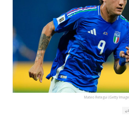
Mateo Retegui (Getty Image
ان