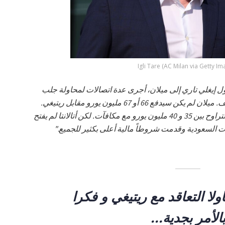
Igli Tare (AC Milan via Getty Im
ل إيغلي تاري إلى ميلان، أجرى عدة اتصالات لمحاولة جلب
ريتيغي إلى الروسونيري مقابل مبلغ مختلف. ميلان لم يكن سيدفع 66 أو 67 مليون يورو مقابل ريتيغي.
النقاشات كانت تدور حول أرقام مختلفة، تتراوح بين 35 و 40 مليون يورو مع مكافآت. لكن أتالانتا لم يفتح
اءت السعودية وقدمت شروطاً مالية أعلى بكثير للجميع."
ولا التعاقد مع ريتيغي و فكرا
الأمر بجدية...