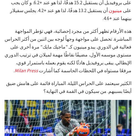
على بروفيديل أن يستقبل 15.2 هدفًا، لذا هو عند +6.2. و كان يجب
على
مينيون
أن يستقبل 13.2 هدفًا، لذا هو عند +4.2. يجلس سفيلار
بينهما عند +4.6.
هذه الأرقام تظهر أكثر من مجرد إحصائية، فهي تؤطر المواجهة
المباشرة. تحصل على مواجهة وجهاً لوجه بين اثنين من أكثر الحراس
فعالية في الدوري. يبدو مينيون كـ "ماجيك مايك" مرة أخرى على
مستوى موسمه الأول، مضيفًا نقاطًا مهمة لميلان في ترتيب الدوري
الإيطالي. يبقى بروفيديل هادئًا لكنه يقوم بعمله باستمرار قوي،
مرفعًا مستواه في اللحظات الحاسمة كما أشارت
Milan Press
.
الكثير سيعتمد على الحراس الليلة. المباراة قائمة على هامش ضيق
أيضًا بسببهم. من سيكون في القمة في النهاية؟