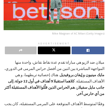
Mike Maignan of AC Milan (Getty Images)
ADVERTISEMENT
ميلان ضد لازيو هي مباراة تقدم عدة نقاط نقاش، واحدة منها
المواجهة المباشرة بين اثنين من أفضل حراس المرمى في الدوري،
مايك مينيون و إيفان بروفيديل
. هناك إحصائية تربطهما، و هي
الأهداف المستقبلة.
كلاهما استقبلا 9 أهداف في أول 12 جولة. إلى
جانب مايل سفيلار، هم الحراس الذين قلّلوا الأهداف المستقبلة أكثر
من أي حارس آخر.
وفقًا لمتوسط الأهداف المتوقعة على المرمى المستقبلة، كان يجب