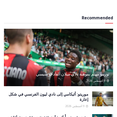
Recommended
تورينو مهتم بموهبة نادي ميلان ألفادجو سيسي
9 أغسطس 2026
موريتو: أثيكامي إلى نادي ليون الفرنسي في شكل
إعارة
9 أغسطس 2026
مدرب تورينو، أباتي: “مستعدون و متحمسون لتقديم