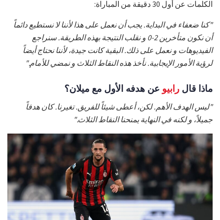
الكلمات عن أول 30 دقيقة من المباراة:
"كنا ضعفاء في البداية. يجب أن نعمل على هذا لأننا لا نستطيع دائماً
أن نكون متأخرين 2-0 و نقلب النتيجة بهذه الطريقة. سنراجع
الفيديوهات و نعمل على ذلك. البقية كانت جيدة، لأننا نحتاج أيضاً
لرؤية الأمور الإيجابية. نأخذ هذه النقاط الثلاث و نمضي للأمام."
ماذا قال
رابيو
عن هدفه الأول مع ميلان؟
"ليس الهدف الأهم. لكن، أعطى شيئاً للفريق. تغيرنا. كان هدفاً
جميلاً، و لكنه في النهاية يمنحنا النقاط الثلاث."