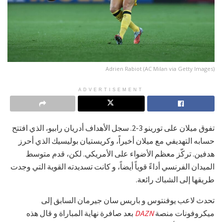
Adrien Rabiot (AC Milan via Getty Images)
ADVERTISEMENT
تفوق ميلان على تورينو 3-2. سجل الأهداف أدريان رابيو، الذي افتتح
حسابه التهديفي مع ميلان أخيراً، وكريستيان بوليسيك الذي أحرز
هدفين. تركّز معظم الأضواء على الأمريكي. لكن، قدم متوسط
الميدان الفرنسي أداءً قوياً أيضاً، و كانت تسديدته القوية التي وجدت
طريقها إلى الشباك رائعة.
تحدث لاعب يوفنتوس و باريس سان جيرمان السابق إلى
ميكروفونات منصة
DAZN
بعد صافرة نهاية المباراة و قال هذه