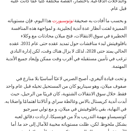
والتدخلات الدفاعية. باختصار، القصة مختلفة كليًا عمّا كانت عليه
قبل عام.
و بحسب ما أفادت به صحيفة
توتوسبورت
هذا اليوم، فإن مستوياته
المميزة لفتت أنظار عدة أندية إنجليزية. و لمواجهة هذه المنافسة
الخطيرة في سوق الانتقالات، فتح ميلان محادثات مع وكلاء
بافلوفيتش لبدء مناقشات حول تمديد عقده حتى عام 2031. عقده
الحالي يمتد حتى 2028، لذلك لا يزال هناك وقت، لكن إدارة النادي
ترغب في تأمين مستقبله في أقرب وقت ممكن وإبعاد جميع الأندية
المهتمة.
و تحت قيادة أليغري، أصبح الصربي لاعبًا أساسيًا بلا منازع في
صفوف ميلان، وهو سيناريو كان من المستحيل تخيله قبل عام واحد
فقط. خلال سوق الانتقالات الشتوية، كان قريبًا من الرحيل، حيث
أبدت أندية كريستال بالاس وغالطة سراي و أتالانتا اهتمامًا واضحًا به.
في النهاية، بقي بافلوفيتش في ميلان، و مع تولي سيرجيو
كونسيساو مهمة التدريب بدلًا من فونسيكا، ازدادت دقائق لعبه
بشكل ملحوظ. لكن، ظلت مستوياته مخيبة للآمال إلى حد ما. أما