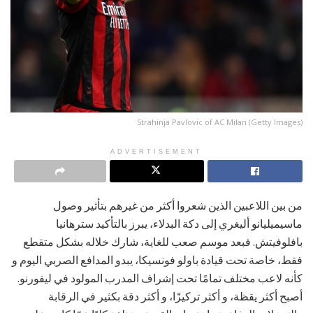
Strahinja Pavlovic of AC Milan (Getty Images)
ADVERTISEMENT
من بين اللاعبين الذين شعروا أكثر من غيرهم بتأثير وصول
ماسيميليانو أليغري إلى دكة البدلاء، يبرز بالتأكيد سترهانيا
بافلوفيتش. فبعد موسم صعب للغاية، شارك خلاله بشكل متقطع
فقط، خاصة تحت قيادة باولو فونسيكا، يبدو المدافع الصربي اليوم و
كأنه لاعب مختلف تمامًا تحت إشراف المدرب المولود في ليفورنو.
أصبح أكثر يقظة، و أكثر تركيزًا، و أكثر دقة بكثير في الرقابة