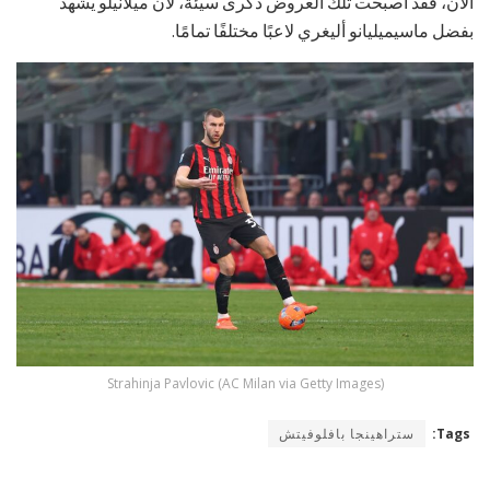
الآن، فقد أصبحت تلك العروض ذكرى سيئة، لأن ميلانيلو يشهد
بفضل ماسيميليانو أليغري لاعبًا مختلفًا تمامًا.
Strahinja Pavlovic (AC Milan via Getty Images)
Tags:
ستراهينجا بافلوفيتش