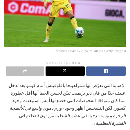
Strahinja Pavlovic (AC Milan via Getty Images)
ADVERTISEMENT
الإصابة التي تعرّض لها ستراهينجا بافلوفيتش أمام كومو بعد تدخل
عنيف جدًا من فان دير بريمبت تبيّن لحسن الحظ أنها أقل خطورة
مما كان متوقعًا. الفحوصات التي خضع لها أمس استبعدت وجود
كسور، لكن التشخيص أظهر وجود
«ورم دموي واسع في الأنسجة
الرخوة و وذمة نزفية في عظم الشظية من دون انقطاع في
القشرة العظمية».