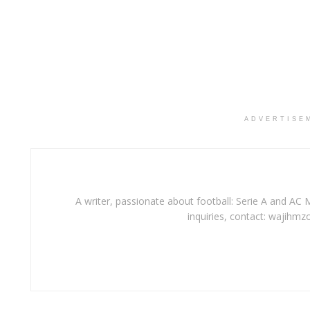
ADVERTISE
A writer, passionate about football: Serie A and AC M
inquiries, contact: wajihmz