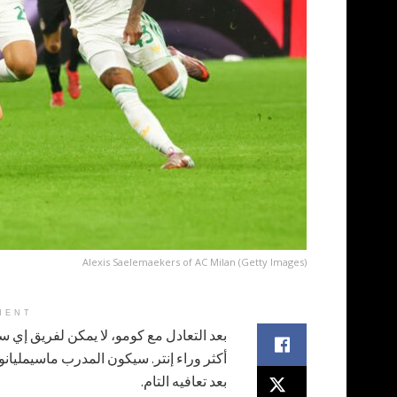
Alexis Saelemaekers of AC Milan (Getty Images)
MENT
بعد التعادل مع كومو، لا يمكن لفريق إي س
أكثر وراء إنتر. سيكون المدرب ماسيمليانو
بعد تعافيه التام.