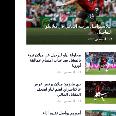
غيلا سيواصل مرحلة التعافي في ميلانيلو –
التفاصيل
6 أغسطس 2026
محاولة لياو للرحيل عن ميلان تبوء
بالفشل بعد غياب اهتمام عمالقة
أوروبا
6 أغسطس 2026
دي مارزيو: ميلان يرفض عرض
غالاتاسراي لضم لياو لضعف
المقابل المالي
6 أغسطس 2026
أموريم يواصل تقييم أداء