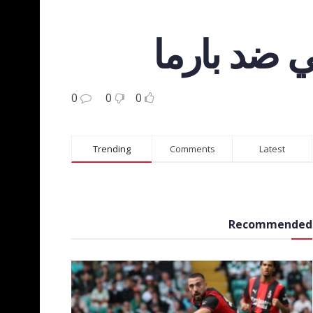
 ضد بارما
0
0
0
Trending
Comments
Latest
Recommended