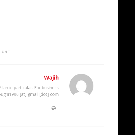
MENT
Wajih
ilan in particular. For business
oughi1996 [at] gmail [dot] com