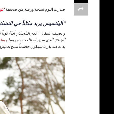
صدرت اليوم نسخة ورقية من صحيفة '
كو
"أليكسيس يريد مكاناً في التشكي
و يضيف المقال:
"قدم البلجيكي أداءً قويا
الجناح، الذي سبق له اللعب مع روما و
بولو
بدءه ضد بارما سيكون حاسماً لمنح المبارا