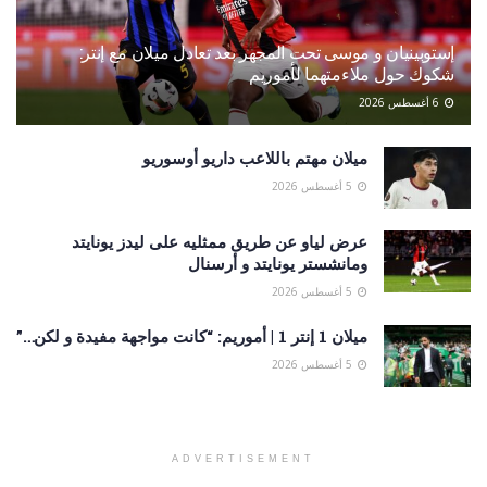
إستوبينيان و موسى تحت المجهر بعد تعادل ميلان مع إنتر:
شكوك حول ملاءمتهما لأموريم
6 أغسطس 2026
ميلان مهتم باللاعب داريو أوسوريو
5 أغسطس 2026
عرض لياو عن طريق ممثليه على ليدز يونايتد
ومانشستر يونايتد و أرسنال
5 أغسطس 2026
ميلان 1 إنتر 1 | أموريم: “كانت مواجهة مفيدة و لكن…”
5 أغسطس 2026
ADVERTISEMENT