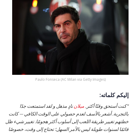
Paulo Fonseca (AC Milan via Getty Images)
إليكم كلماته:
"كنت أستحق وقتًا أكثر.
ميلان
نادٍ مذهل و لقد استمتعت جدًا
بالتجربة. أشعر بالأسف لعدم حصولي على الوقت الكافي — كانت
خطتهم تغيير طريقة اللعب إلى أسلوب أكثر هجومًا. تغيير شيء ظل
قائمًا لسنوات طويلة ليس بالأمر السهل؛ تحتاج إلى وقت، خصوصًا