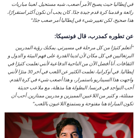
في إيطاليا حيث يصبح الأمر أصعب، شبه مستحيل. لعبنا مباريات
رائعة و قدمنا كرة قدم جيدة جدًا. كان يجب أن نكون أكثر استقرارًا،
هذا صحيح، لكن تغيير شيء في إيطاليا أمر صعب جدًا."
عن تطوره كمدرب، قال فونسيكا:
"أتعلم كثيرًا من كل مرحلة في مسيرتي. يمكنك رؤية المدربين
البرتغاليين في كل مكان لأن لدينا القدرة على فهم البيئة و الدول و
الثقافات. أنا أفضل الآن من الناحية الدفاعية لأنني تعلمت كثيرًا في
إيطاليا. في أوكرانيا، تعلمت الكثير عن اللعب في آخر 30 مترًا لأنني
واجهت هذا السيناريو باستمرار، و هذا أصعب شيء في كرة القدم.
أحب التواجد في فرنسا. البطولة هنا مذهلة، مع ملاعب حديثة
ممتلئة، و كثير من اللاعبين المميزين و مدربين ممتازين. أحب أن
تكون المباراة هنا مفتوحة و يستمتع اللاعبون باللعب."