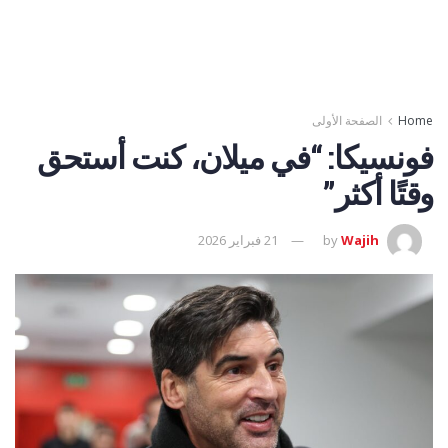
Home
الصفحة الأولى
فونسيكا: “في ميلان، كنت أستحق
وقتًا أكثر”
Wajih
by
21 فبراير 2026