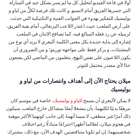
أولًا في قاعة الفيديو لتحليل كل ما لم يسر بشكل جيد في المباراة
التي خسرها الفريق أمام لاتسيو. و كانت تلك فرصة لكلٍّ من لياو و
بوليسيك للتفكير بهدوء في الجوانب الفنية و التكتيكية التي حدثت
على أرض الملعب: حيث اعتذر اللاعب البرتغالي، أمام بقية الفريق،
لزميله عن رد فعله المبالغ فيه، كما تصافح الاثنان في الملعب.
إشارة إلى بداية جديدة بكل معنى الكلمة: أليغري لا يريد أي نوع من
المشتتات، و يركز فقط على مواجهة تورينو؛ و من الضروري أن
يكون اللاعبون على نفس النهج، يتعلمون من الماضي لكن يضعون
حدًا لأي مصدر محتمل للتوتر.
ميلان يحتاج الآن إلى أهداف وانتصارات من لياو و
بوليسيك
لا يمكن لأليغري أن يسمح
للياو و بوليسيك
، خاصة في موسم كان
مرهقًا بدنيًا لكليهما، بأن ينشغلا أيضًا بمشاكل خارج الملعب. سيكون
ذلك أمرًا غير منطقي، لا سيما أنهما، إلى جانب كونهما الأكثر موهبة
في هجوم ميلان، لطالما أظهرا احترامًا متبادلًا رغم اختلاف
شخصيتيهما، إن لم تكونا متناقضتين. الهدف الآن، مع ذلك، مشترك: