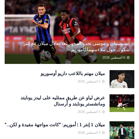
إستوبينيان و موسى تحت المجهر بعد تعادل ميلان مع إنتر:
شكوك حول ملاءمتهما لأموريم
6 أغسطس 2026
ميلان مهتم باللاعب داريو أوسوريو
5 أغسطس 2026
عرض لياو عن طريق ممثليه على ليدز يونايتد
ومانشستر يونايتد و أرسنال
5 أغسطس 2026
ميلان 1 إنتر 1 | أموريم: “كانت مواجهة مفيدة و لكن…”
5 أغسطس 2026