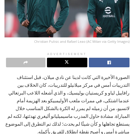
Christian Pulisic and Rafael Leao (AC Milan via Getty Images)
ADVERTISEMENT
الصورة الأخيرة التي كانت لدينا عن نادي ميلان، قبل استئناف
التدريبات أمس في مركز ميلانيلو للتدريبات، كان الخلاف بين
رافاييل لياو و كريستيان بوليسيك، و الذي أشعله اللاعب البرتغالي
عندما اشتكى، في ممرات ملعب الأوليمبيكو بعد الهزيمة أمام
لاتسيو، من أن زميله لم يمرر له الكرة بالشكل المناسب خلال
المباراة. مشادة حاول المدرب ماسيميليانو أليغري تهدئتها، لكنه لم
يستطع تجاهلها و كأن شيئًا لم يحدث؛ لذلك تم التطرق إلى الموضوع
مباشرة أمس و أصبح نقطة انطلاق للفريق بأكمله.