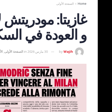
Home
الصفحة الأولى
غازيتا: مودريتش 
و العودة في السك
Wajih
by
30 مارس 2026
in
الصفحة الأولى
,
الأ