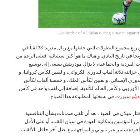
Luka Modric of AC Milan during a match against
اللافت أن هذه الألقاب الستة تمثل أقل من ربع مجموع البطولات التي حققها مع ريال مدريد: 28 لقباً في
جاً في تاريخ النادي. و هناك ما هو أكثر استثنائية: فعلى الرغم من
ت الفردية و الجماعية، لا يزال مودريتش يسعى إلى توسيع
خزائنه ثلاثة ألقاب للدوري الكرواتي، و لقبين لكأس كرواتيا، و
لدوري الإسباني، و لقبين لكأس الملك، و خمسة ألقاب لكأس
 الأوروبي و كأس العالم للأندية، إضافة إلى لقب واحد في كأس
 ديلو سبورت
في نسختها المطبوعة هذا الصباح.
د اختار ميلان في الصيف بعد أن تلقى ضمانات بشأن التنافسية
أبرز المؤمنين بإمكانية العودة في سباق اللقب، أو على الأقل
ودة ستمر عبر نابولي والمواجهة مع بطل آخر حافل بالألقاب،