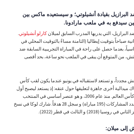
راة ضد البرازيل بقيادة أنشيلوتي؛ و سيستعيده ماكس بين
ين سيدفع به في ملعب مارادونا.
لبرازيل، التي يدربها المدرب السابق لميلان
كارلو أنشيلوتي
.
انية صباحاً بتوقيت إيطاليا (الثامنة مساءً بالتوقيت المحلي في
أساسياً، بعدما حصل على راحة في المباراة التجريبية السابقة ضد
اليتش، من المتوقع أن يبقى في الملعب نحو ساعة، بحد أقصى
ش مجدداً، و تستعد لاستقباله في يونيو عندما يكون لقب كأس
ك ميدالية أخرى جاهزة لتعليقها حول عنقه: إذ يستعد ليصبح أول
لاعب كرواتي يشارك في خمس نسخ من كأس العالم. منذ عام 2006، و هو عنصر أساسي في المنتخب
الوطني، حيث يحمل الرقم القياسي في عدد المشاركات (195 مباراة) و سجل 28 هدفاً. شارك لوكا في نسخ
ش إلى ميلان: