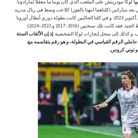
ا لوكا مودريتش على الملعب الذي كان يوماً ما معقلاً لمارادونا:
بعد مباراتين (كلتاهما انتهتا بالفوز) كلاعب وسط في ريال مدريد.
الأولى كانت في مارس 2017، و الثانية في أكتوبر 2023: و في كلتا الحالتين كانت بطولة دوري أبطال أوروبا
على المحك. المرور عبر نابولي يجلب الحظ الجيد: فقد كانت تلك نسختين (2016–2017 و 2023–2024)
اب. و كذلك إلى سجل إنجازات لوكا الشخصية:
إذ إن الألقاب الستة
د حاملي الرقم القياسي في البطولة، و هو رقم يتقاسمه مع
 و توني كروس.