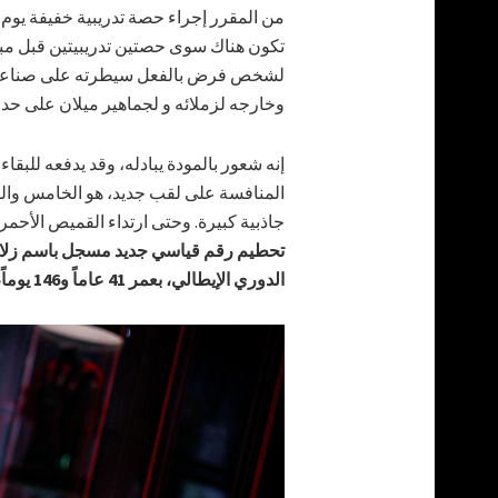
من المقرر إجراء حصة تدريبية خفيفة يوم
تكون هناك سوى حصتين تدريبيتين قبل مبا
لشخص فرض بالفعل سيطرته على صناعة ال
وخارجه لزملائه و لجماهير ميلان على حد 
إنه شعور بالمودة يبادله، وقد يدفعه للبقا
المنافسة على لقب جديد، هو الخامس والث
جاذبية كبيرة. وحتى ارتداء القميص الأحمر
تحطيم رقم قياسي جديد مسجل باسم زلاتان
الدوري الإيطالي، بعمر 41 عاماً و146 يوماً، بينما سيبلغ لوكا 41 عاماً في سبتمبر.