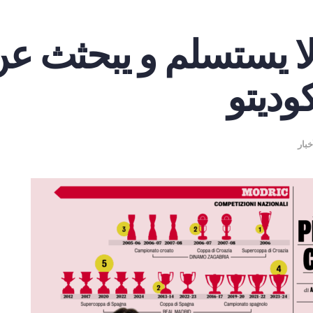
لا يستسلم و يبحثث عن
وديتو
خبار