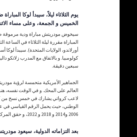
يوم الثلاثاء ليلاً، سيبدأ لوكا المبا
الخميس و الجمعة، وعلى مساء الاثن
سيخوض مودريتش مباراة ودية مرموقة ضد ا
المباراة مقررة ليلة الثلاثاء في الساعة الث
أورلاندو، الولايات المتحدة). سيبدأ لوكا 
كولومبيا. و بالاتفاق مع المدرب زلاتكو د
سبعين دقيقة.
الجماهير الأمريكية متحمسة لرؤية مودريت
العالم على المحك. و في الوقت نفسه، هنا
2006 و2014 و 2018 و 2022، و حقق المركز الثاني في روسيا (2018) و الثالث في قطر (2022).
بعد التزاماته الدولية، سيعود مودريت