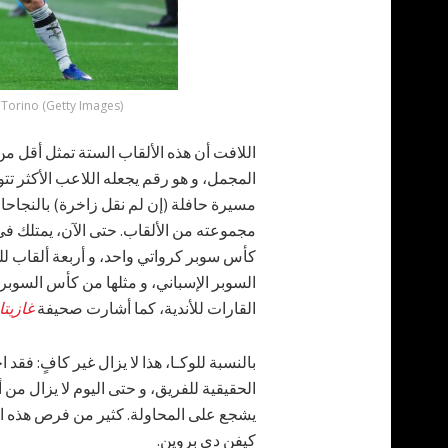
 Torino (Getty Images)
المجمل، و هو رقم يجعله اللاعب الأكثر تتوي
مسيرة حافلة (إن لم نقل زاخرة) بالنجاحا
مجموعته من الألقاب. حتى الآن، يمتلك في 
كأس سوبر كرواتي واحد، و أربعة ألقاب ل
السوبر الإسباني، و مثلها من كأس السوبر
القارات للأندية، كما أشارت صحيفة
غازيتا
بالنسبة للوكـا، هذا لا يزال غير كافٍ: فق
الحقيقية للفريق، و حتى اليوم لا يزال من 
يشجع على المحاولة. كثير من فرص هذه الع
كيفن دي بروين.