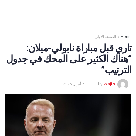
Home
الصفحة الأولى
تاري قبل مباراة نابولي-ميلان:
“هناك الكثير على المحك في جدول
الترتيب”
Wajih
by
6 أبريل 2026