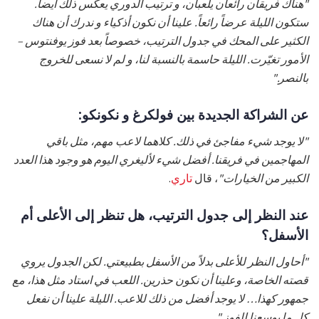
"هناك فريقان رائعان يلعبان، و ترتيب الدوري يعكس ذلك أيضاً.
ستكون الليلة عرضاً رائعاً. علينا أن نكون أذكياء و ندرك أن هناك
الكثير على المحك في جدول الترتيب، خصوصاً بعد فوز يوفنتوس –
الأمور تغيّرت. الليلة حاسمة بالنسبة لنا، و لم لا نسعى للخروج
بالنصر."
عن الشراكة الجديدة بين فولكرغ و نكونكو:
"لا يوجد شيء مفاجئ في ذلك. كلاهما لاعب مهم، مثل باقي
المهاجمين في فريقنا. أفضل شيء لأليغري اليوم هو وجود هذا العدد
الكبير من الخيارات"
، قال
تاري
.
عند النظر إلى جدول الترتيب، هل تنظر إلى الأعلى أم
الأسفل؟
"أحاول النظر للأعلى بدلاً من الأسفل بطبيعتي. لكن الجدول يروي
قصته الخاصة، وعلينا أن نكون حذرين. اللعب في استاد مثل هذا، مع
جمهور كهذا… لا يوجد أفضل من ذلك للاعب. الليلة علينا أن نفعل
كل ما بوسعنا للفوز."