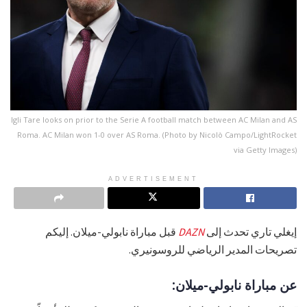
Igli Tare looks on prior to the Serie A football match between AC Milan and AS
Roma. AC Milan won 1-0 over AS Roma. (Photo by Nicolò Campo/LightRocket
via Getty Images)
ADVERTISEMENT
إيغلي تاري تحدث إلى
DAZN
قبل مباراة نابولي-ميلان. إليكم
تصريحات المدير الرياضي للروسونيري.
عن مباراة نابولي-ميلان: