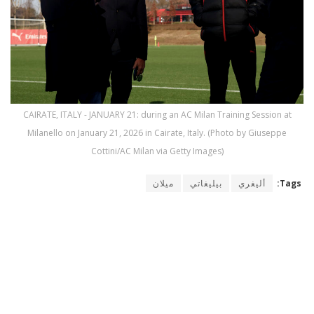
CAIRATE, ITALY - JANUARY 21: during an AC Milan Training Session at
Milanello on January 21, 2026 in Cairate, Italy. (Photo by Giuseppe
Cottini/AC Milan via Getty Images)
Tags:
أليغري
بيليغاتي
ميلان