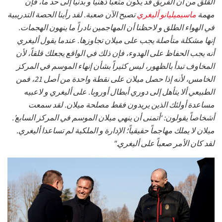
القلق من أن الفريق قد يكون متعباً ذهنياً و بدنياً إلى حد ما، فإن
مهمة
ماسيميليانو أليغري
تصبح الآن صعبة. لقد رأينا الحصة التدريبية
في الهواء الطلق و لاحظنا أن المهاجمين نادراً ما ينهون الهجمات.
إنها مشكلة متأصلة يجب على ميلان تجاوزها. عندما يقول أليغري
أنه يجب الحفاظ على الهدوء، فإن ذلك في الواقع يجعلك قلقاً، لأن
المخاوف تبدأ بالظهور، ليس كثيراً بشأن إنهاء الموسم في المركز
الخامس، لأنه إذا حصل ميلان على نقطة واحدة من أصل 21، فمن
الطبيعي ألا يتأهل إلى دوري أبطال أوروبا. على أليغري و لاعبيه
مساعدة أولئك الذين يريدون فقط مصلحة ميلان. لقد سمعت
أشخاصاً يقولون: ‘أتمنى أن ينهي ميلان الموسم في المركز السابع’.
ميلان لا يملك مهاجماً حقيقياً؛ الإدارة و الملكية لم تساعدا أليغري.
لقد كان الأمر صعباً على أليغري."