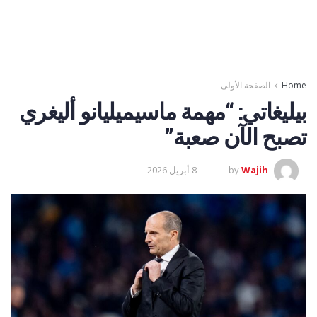
Home
الصفحة الأولى
بيليغاتي: “مهمة ماسيميليانو أليغري
تصبح الآن صعبة”
Wajih
by
8 أبريل 2026