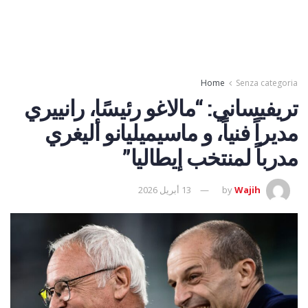
Home
Senza categoria
تريفيساني: “مالاغو رئيسًا، رانييري
مديراً فنياً، و ماسيميليانو أليغري
مدرباً لمنتخب إيطاليا”
Wajih
by
13 أبريل 2026