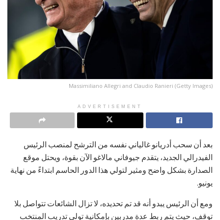
Massimiliano Allegri and Claudio Ranieri (Getty Images)
ADVERTISEMENT
بعد أن سحب أدريانو غالياني نفسه من الترشح لمنصب الرئيس
الفيدرالي الجديد، يتقدم جيوفاني مالاغو الآن بقوة، ويحتل موقع
الصدارة بشكل واضح ومثير لتولي هذا الدور الحاسم ابتداءً من نهاية
يونيو.
ومع أن الرئيس يبدو أنه قد تم تحديده، لا تزال الشائعات تتواصل بلا
توقف، حيث يتم ربط عدة مدربين بإمكانية تولي تدريب المنتخب