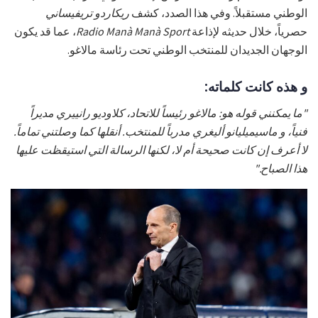
الوطني مستقبلاً. وفي هذا الصدد، كشف
ريكاردو تريفيساني
حصرياً، خلال حديثه لإذاعة
Radio Manà Manà Sport
، عما قد يكون
الوجهان الجديدان للمنتخب الوطني تحت رئاسة مالاغو.
و هذه كانت كلماته:
"ما يمكنني قوله هو: مالاغو رئيساً للاتحاد، كلاوديو رانييري مديراً
فنياً، و ماسيميليانو أليغري مدرباً للمنتخب. أنقلها كما وصلتني تماماً.
لا أعرف إن كانت صحيحة أم لا، لكنها الرسالة التي استيقظت عليها
هذا الصباح."