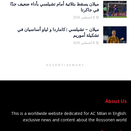
ميلان يسقط بثلاثية أمام تشيلسي بأداء ضعيف جدًا
في جاكرتا
8 أغسطس 2026
ميلان – تشيلسي | كاماردا و لياو أساسيان في
تشكيلة أموريم
8 أغسطس 2026
ADVERTISEMENT
About Us
This is a worldwide website dedicated for AC Milan in English:
exclusive news and content about the Rossoneri world.