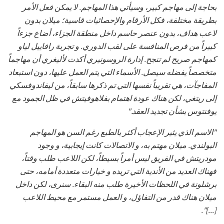
بحاجة إلى مهاجم كبير، وسيأتي هذا المهاجم. لا يمكن فعل الأمر
بطريقة مختلفة، فكل الأرقام والإحصائيات قاسية؛ ميلان بدون
لاعب هداف، بدون عنصر حاسم داخل منطقة الجزاء، أضاع جزءاً
كبيراً من فرص المنافسة على لقب الدوري. و تجربة رافاييل لياو
كمهاجم صريح لم تنجح. إدارة الروسونيري أكدت لأليغري أن مهاجماً
متخصصاً يفضله سيصل. الأسماء التي يتم العمل عليها، دون استبعاد
المفاجآت، هي تقريباً نفسها التي تم ذكرها سابقاً، من ليفاندوفسكي
إلى ريتغي، لكن هناك عودة اهتمام بفلاهوفيتش في ظل الجمود مع
يوفنتوس بشأن تجديد العقد."
"الاسم الذي يثير الإعجاب أكثر بالطبع رغم السن هو المهاجم
البولندي. ميلان مهتم به، و الاتصالات كانت إيجابية، و وجود
مودريتش في الفريق ليس أمراً بسيطاً، لكن اللاعب طلب وقتاً،
فهناك العديد من الأندية التي تريده و خيارات متعددة أمامه، حتى
برشلونة في اللحظات الأخيرة طلب منه البقاء. سنرى، لكن داخل
ميلان هناك قدر من التفاؤل، و العمل مستمر مع محيط اللاعب
[...]".