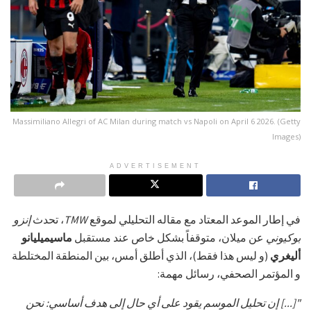
Massimiliano Allegri of AC Milan during match vs Napoli on April 6 2026. (Getty
Images)
ADVERTISEMENT
في إطار الموعد المعتاد مع مقاله التحليلي لموقع
TMW
، تحدث
إنزو
بوكيوني
عن ميلان، متوقفاً بشكل خاص عند مستقبل
ماسيميليانو
أليغري
(و ليس هذا فقط)، الذي أطلق أمس، بين المنطقة المختلطة
و المؤتمر الصحفي، رسائل مهمة:
"[...] إن تحليل الموسم يقود على أي حال إلى هدف أساسي: نحن