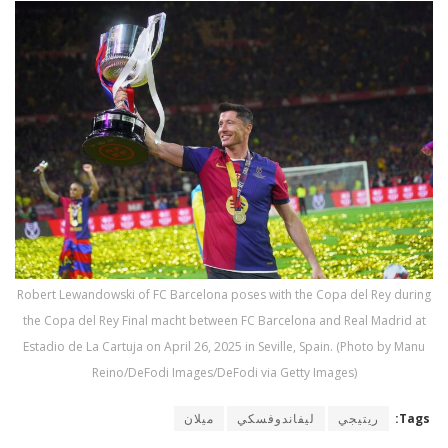
Robert Lewandowski of FC Barcelona poses with the Copa del Rey during
the Copa del Rey Final macht between FC Barcelona and Real Madrid at
Estadio de La Cartuja on April 26, 2025 in Seville, Spain. (Photo by Manu
Reino/DeFodi Images/DeFodi via Getty Images)
Tags:
ريتيجي
ليفاندوفسكي
ميلان