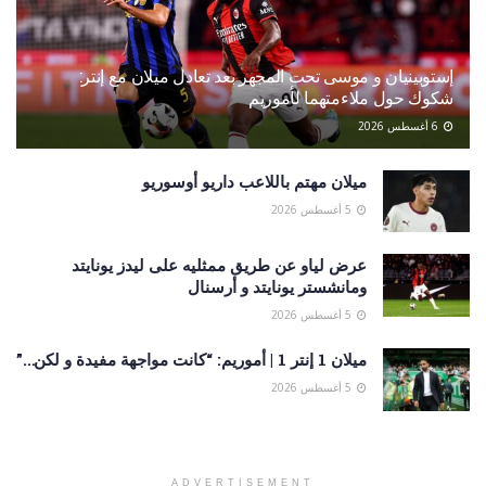
إستوبينيان و موسى تحت المجهر بعد تعادل ميلان مع إنتر:
شكوك حول ملاءمتهما لأموريم
6 أغسطس 2026
ميلان مهتم باللاعب داريو أوسوريو
5 أغسطس 2026
عرض لياو عن طريق ممثليه على ليدز يونايتد
ومانشستر يونايتد و أرسنال
5 أغسطس 2026
ميلان 1 إنتر 1 | أموريم: “كانت مواجهة مفيدة و لكن…”
5 أغسطس 2026
ADVERTISEMENT