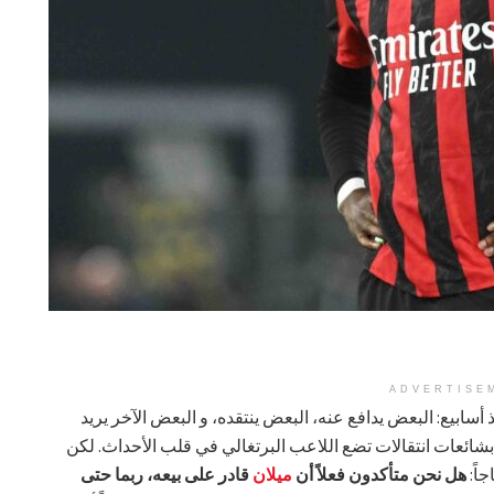
ADVERTISE
 أسابيع: البعض يدافع عنه، البعض ينتقده، و البعض الآخر يريد
شائعات انتقالات تضع اللاعب البرتغالي في قلب الأحداث. لكن
اً:
هل نحن متأكدون فعلاً أن
ميلان
قادر على بيعه، ربما حتى