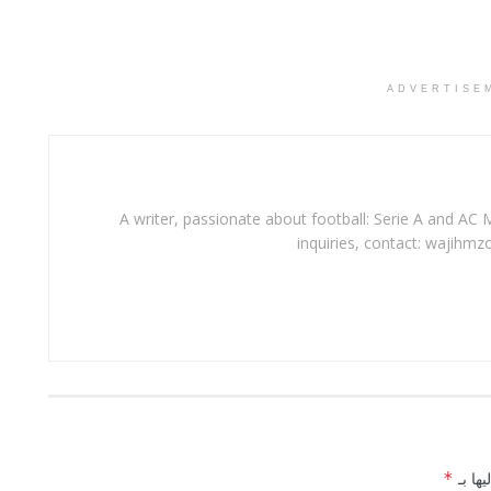
ADVERTISE
A writer, passionate about football: Serie A and AC M
inquiries, contact: wajihmz
يها بـ
*