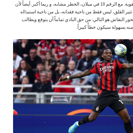
مدى غياب تأثيره و شخصيته وانطلاقاته القوية. مع الرقم 10 في ميلان، الخطر مشابه، و ربما أكبر. أيضاً لأن
تثير القلق، ليس فقط من ناحية فقدانه، بل من ناحية استبداله
 النقاش هو التالي: من حق النادي تماماً أن يتوقع ويطالب
نه بسهولة سيكون خطأً كبيراً.