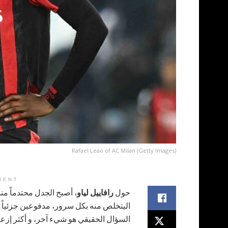
Rafael Leao of AC Milan (Getty Images)
MENT
حول
رافاييل لياو
، أصبح الجدل محتدماً منذ
اليتخلص منه بكل سرور، مدفوعين جزئياً ب
السؤال الحقيقي هو شيء آخر، و أكثر إزعاج