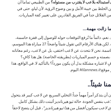
ستبداله بلاعب لا يقترب من مستواه؟
من الطبيعي تماماً أن
ن الخلط بين خيبة الأمل و بين وضوح الرؤية. لأن لياو، حتى في
من القلائل جداً في الفريق القادرين على تغيير كفة المباريات.
ما زالت مهمة...
د. نعم، دائماً ما تُرفع التوقعات حوله للوصول إلى قفزة حاسمة،
وثبات مستمر، و إحساس بالهيمنة الكاملة. لكن هناك الأرقام التي تقول شيئاً واضحاً: 27 مباراة هذا الموسم،
قم مزدوج) و3 تمريرات حاسمة. نحن لا نتحدث عن لاعب اختفى، بل عن لاعب، رغم معاناته
بصمته و حسم المباريات (بطريقته الخاصة). هل هذا كافٍ؟
ٍ لاعتباره مشكلة بدل أن يكون مورداً؟ بالتأكيد لا. في الواقع، هذا
 موقع
Milannews.it
اليوم.
ا شيئاً..
 أن يتذكر أمراً مهماً جداً: التخلي السريع عن لاعب كبير قد يتحول
اعب بنفس الجودة. حالة ثيو هيرنانديز أثبتت ذلك بشكل كامل.
ي لاعب سيكون أفضل من هذا ثيو هيرنانديز"
، قبل أن يتضح لاحقاً