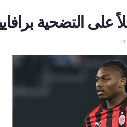
اً على التضحية برافايي
in