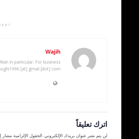
MENT
Wajih
ilan in particular. For business
oughi1996 [at] gmail [dot] com
اترك تعليقاً
لن يتم نشر عنوان بريدك الإلكتروني.
الحقول الإلزامية مشار إل