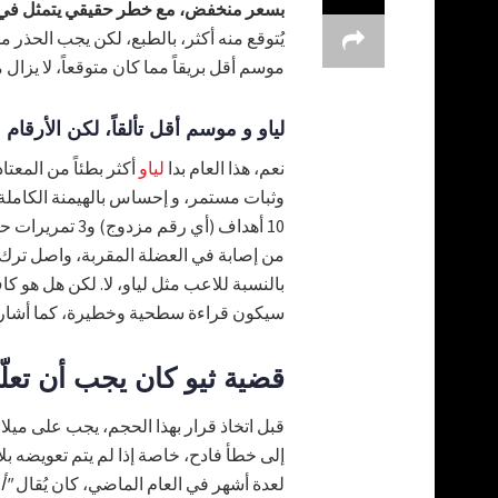
بسعر منخفض، مع خطر حقيقي يتمثل في ا
يُتوقع منه أكثر، بالطبع، لكن يجب الحذر م
موسم أقل بريقاً مما كان متوقعاً، لا يزال 
لياو و موسم أقل تألقاً، لكن الأرقام 
نعم، هذا العام بدا
لياو
أكثر بطئاً من المعتا
10 أهداف (أي ر
من إصابة في العضلة المقربة، واصل ترك 
بالنسبة للاعب مثل لياو، لا. لكن هل هو كاف
سيكون قراءة سطحية وخطيرة، كما أشار
قضية ثيو كان يجب أن تعلّمن
قبل اتخاذ قرار بهذا الحجم، يجب على ميلان
إلى خطأ فادح، خاصة إذا لم يتم تعويضه بل
لعدة أشهر في العام الماضي، كان يُقال
"أ