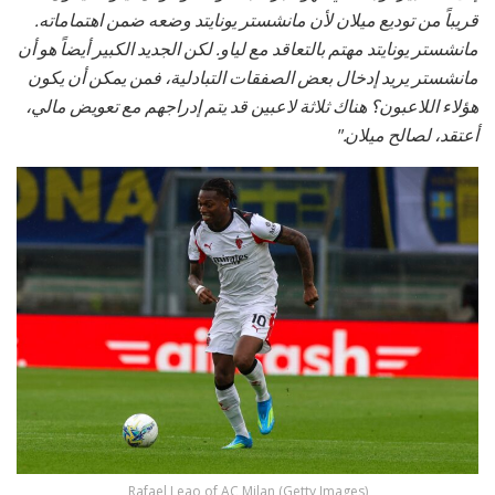
قريباً من توديع ميلان لأن مانشستر يونايتد وضعه ضمن اهتماماته.
مانشستر يونايتد مهتم بالتعاقد مع لياو. لكن الجديد الكبير أيضاً هو أن
مانشستر يريد إدخال بعض الصفقات التبادلية، فمن يمكن أن يكون
هؤلاء اللاعبون؟ هناك ثلاثة لاعبين قد يتم إدراجهم مع تعويض مالي،
أعتقد، لصالح ميلان."
Rafael Leao of AC Milan (Getty Images)