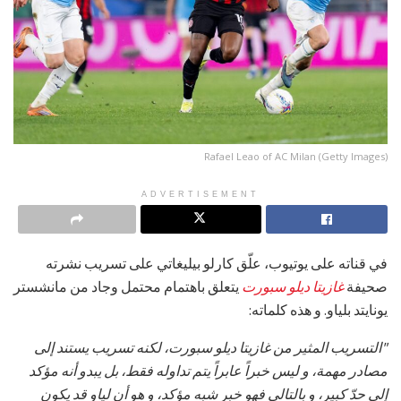
Rafael Leao of AC Milan (Getty Images)
ADVERTISEMENT
في قناته على يوتيوب، علّق كارلو بيليغاتي على تسريب نشرته
صحيفة
غازيتا ديلو سبورت
يتعلق باهتمام محتمل وجاد من مانشستر
يونايتد بلياو. و هذه كلماته:
"التسريب المثير من غازيتا ديلو سبورت، لكنه تسريب يستند إلى
مصادر مهمة، و ليس خبراً عابراً يتم تداوله فقط، بل يبدو أنه مؤكد
إلى حدّ كبير، و بالتالي فهو خبر شبه مؤكد، و هو أن لياو قد يكون