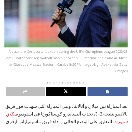
Alessandro Costacurta looks on during the UEFA Champions League 2022/23
Semi-Final second leg football match between FC Internazionale and AC Milan
at Giuseppe Meazza Stadium. Carabelli/SOPA Images/LightRocket via Getty
Images)
ADVERTISEMENT
بعد المباراة بين ميلان و أتالانتا، و هي المباراة التي شهدت فوز فريق
بالادينو بنتيجة 2–3، تحدث أليساندرو كوستاكورتا في استوديو
سكاي
سبورت
للتعليق على الوضع الحالي و أداء فريق ماسيميليانو أليغري: