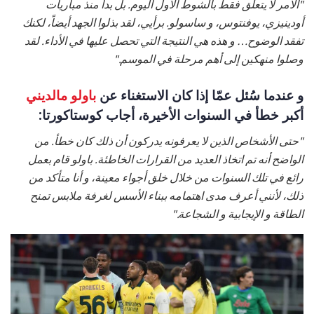
"الأمر لا يتعلق فقط بالشوط الأول اليوم. بل بدأ منذ مباريات
أودينيزي، يوفنتوس، و ساسولو. برأيي، لقد بذلوا الجهد أيضاً، لكنك
تفقد الوضوح… و هذه هي النتيجة التي تحصل عليها في الأداء. لقد
وصلوا منهكين إلى أهم مرحلة في الموسم."
و عندما سُئل عمّا إذا كان الاستغناء عن
باولو مالديني
أكبر خطأ في السنوات الأخيرة، أجاب كوستاكورتا:
"حتى الأشخاص الذين لا يعرفونه يدركون أن ذلك كان خطأ. من
الواضح أنه تم اتخاذ العديد من القرارات الخاطئة. باولو قام بعمل
رائع في تلك السنوات من خلال خلق أجواء معينة، و أنا متأكد من
ذلك، لأنني أعرف مدى اهتمامه ببناء الأسس لغرفة ملابس تمنح
الطاقة و الإيجابية و الشجاعة."