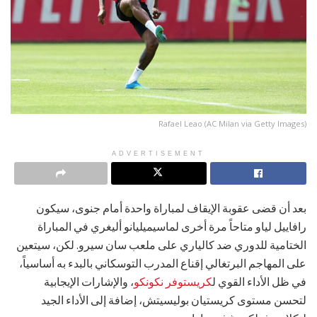
Rafael Leao (AC Milan via Getty Images)
ADVERTISEMENT
بعد أن قضى عقوبة الإيقاف لمباراة واحدة أمام جنوى، سيكون
رافاييل لياو متاحاً مرة أخرى لماسيميليانو أليغري في المباراة
الختامية للدوري ضد كالياري على ملعب سان سيرو. لكن، سيتعين
على المهاجم البرتغالي إقناع المدرب التوسكاني بالبدء به أساسياً،
في ظل الأداء القوي ل
كريستوفر نكونكو
، والإشارات الإيجابية
لتحسن مستوى كريستيان بوليسيتش، إضافة إلى الأداء الجيد