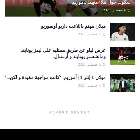
شكوك حول ملاءمتهما لأموريم
6 أغسطس 2026
ميلان مهتم باللاعب داريو أوسوريو
5 أغسطس 2026
عرض لياو عن طريق ممثليه على ليدز يونايتد
ومانشستر يونايتد و أرسنال
5 أغسطس 2026
ميلان 1 إنتر 1 | أموريم: “كانت مواجهة مفيدة و لكن…”
5 أغسطس 2026
ADVERTISEMENT