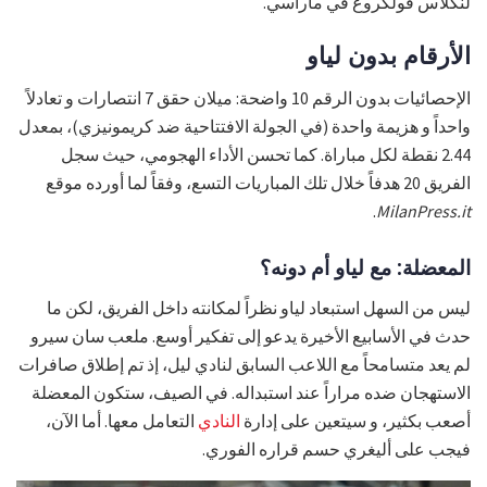
لنكلاس فولكروغ في ماراسي.
الأرقام بدون لياو
الإحصائيات بدون الرقم 10 واضحة: ميلان حقق 7 انتصارات و تعادلاً
واحداً و هزيمة واحدة (في الجولة الافتتاحية ضد كريمونيزي)، بمعدل
2.44 نقطة لكل مباراة. كما تحسن الأداء الهجومي، حيث سجل
الفريق 20 هدفاً خلال تلك المباريات التسع، وفقاً لما أورده موقع
.
MilanPress.it
المعضلة: مع لياو أم دونه؟
ليس من السهل استبعاد لياو نظراً لمكانته داخل الفريق، لكن ما
حدث في الأسابيع الأخيرة يدعو إلى تفكير أوسع. ملعب سان سيرو
لم يعد متسامحاً مع اللاعب السابق لنادي ليل، إذ تم إطلاق صافرات
الاستهجان ضده مراراً عند استبداله. في الصيف، ستكون المعضلة
أصعب بكثير، و سيتعين على إدارة
النادي
التعامل معها. أما الآن،
فيجب على أليغري حسم قراره الفوري.