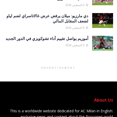
6 أغسطس 2026
دي مارزيو: ميلان يرفض عرض غالاتاسراي لضم لياو
لضعف المقابل المالي
6 أغسطس 2026
أموريم يواصل تقييم أداء تشوكويزي في الدور الجديد
6 أغسطس 2026
ADVERTISEMENT
About Us
This is a worldwide website dedicated for AC Milan in English:
exclusive news and content about the Rossoneri world.