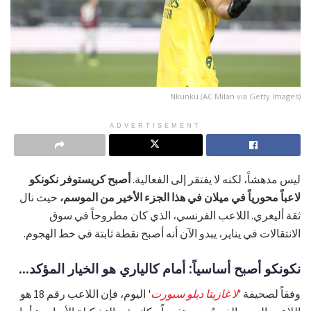
Nkunku (AC Milan via Getty Images)
ADVERTISEMENT
ليس مدهشاً، لكنه لا يفتقر إلى الفعالية.
أصبح كريستوفر نكونكو
لاعباً محورياً في ميلان في هذا الجزء الأخير من الموسم،
حيث نال
ثقة أليغري. اللاعب الفرنسي، الذي كان مطروحاً في سوق
الانتقالات في يناير، يبدو الآن أنه أصبح نقطة ثابتة في خط الهجوم.
نكونكو أصبح أساسياً: أمام كالياري هو الخيار المؤكد...
وفقاً لصحيفة '
لا غازيتا ديلو سبورت
' اليوم، فإن اللاعب رقم 18 هو