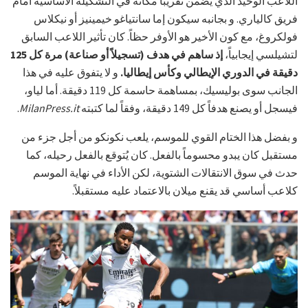
اللاعب الوحيد الذي يُضمن تقريباً مكانه في التشكيلة الأساسية أمام
فريق كالياري. و بجانبه سيكون إما سانتياغو خيمينيز أو نيكلاس
فولكروغ، مع كون الأخير هو الأوفر حظاً. كان تأثير اللاعب السابق
لتشيلسي إيجابياً،
إذ ساهم في هدف (تسجيلاً أو صناعة) مرة كل 125
دقيقة في الدوري الإيطالي وكأس إيطاليا.
و لا يتفوق عليه في هذا
الجانب سوى بوليسيك، بمساهمة حاسمة كل 119 دقيقة. أما لياو،
فيسجل أو يصنع هدفاً كل 149 دقيقة، وفقاً لما كتبته
MilanPress.it
.
و بفضل هذا الختام القوي للموسم، يلعب نكونكو من أجل جزء من
مستقبل كان يبدو محسوماً بالفعل. كان يُتوقع بالفعل رحيله، كما
حدث في سوق الانتقالات الشتوية، لكن الأداء في نهاية الموسم
كلاعب أساسي قد يقنع ميلان بالاعتماد عليه مستقبلاً.