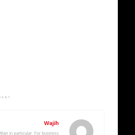
MENT
Wajih
ilan in particular. For business