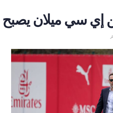
إي سي ميلان يصبح احتم
ار