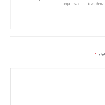
inquiries, contact: wajihmz
يها بـ
*