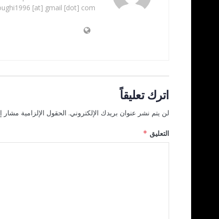
oughi1996 [at] gmail [dot] com
اترك تعليقاً
لن يتم نشر عنوان بريدك الإلكتروني.
الحقول الإلزامية مشار إل
التعليق
*