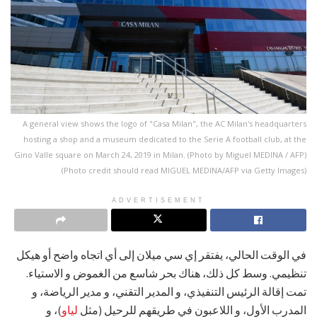
A general view shows the logo of "Casa Milan", the AC Milan's headquarters
hosting a shop and a museum dedicated to the Serie A football club, at the
Gino Valle square on March 24, 2019 in Milan. (Photo by Miguel MEDINA / AFP)
(Photo credit should read MIGUEL MEDINA/AFP via Getty Images)
ADVERTISEMENT
في الوقت الحالي، يفتقر إي سي ميلان إلى أي اتجاه واضح أو هيكل
تنظيمي. وسط كل ذلك، هناك بحر شاسع من الغموض و الاستياء.
تمت إقالة الرئيس التنفيذي، و المدير التقني، و مدير الرياضة، و
المدرب الأول، و اللاعبون في طريقهم للرحيل (مثل
لياو
)، و