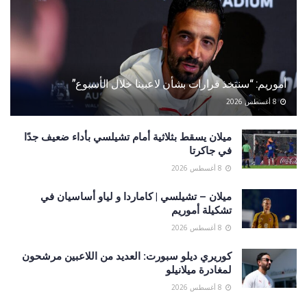
أموريم: “سنتخذ قرارات بشأن لاعبينا خلال الأسبوع”
8 أغسطس 2026
ميلان يسقط بثلاثية أمام تشيلسي بأداء ضعيف جدًا
في جاكرتا
8 أغسطس 2026
ميلان – تشيلسي | كاماردا و لياو أساسيان في
تشكيلة أموريم
8 أغسطس 2026
كوريري ديلو سبورت: العديد من اللاعبين مرشحون
لمغادرة ميلانيلو
8 أغسطس 2026