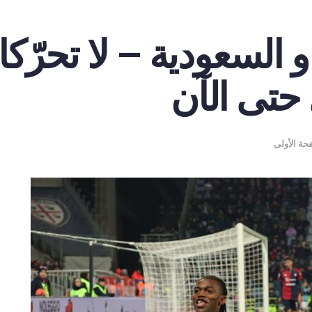
 و السعودية – لا تحرّك
 حتى الآن
حة الأولى