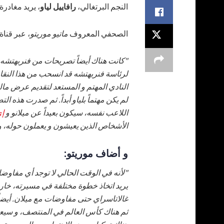
النجم البرتغالي،
رافاييل لياو
، يريد مغادرة
الصحفي المعروف
ماتيو موريتو
، عبر قناة
"كانت هناك أيضاً تصريحات من فنربهتشه. 
لرئاسة فنربهتشه قد انسحب من هذا النقاش
النادي المهتم و المستعد لتقديم عرض مالي
لم يكن مهتماً بلياو أبداً. ثم صدرت هذه ال
اللاعب نفسه، سيكون بعيداً عن ميلانو و
إي
الأشخاص الذين يعيشون و يعملون حوله، و 
و أضاف موريتو:
"لأنه في الوقت الحالي لا توجد أي مفاوض
يريد اتخاذ خطوة مختلفة في مسيرته، خارج ال
غالاتاسراي حتى مفاوضات مع ميلان. أيضاً ل
ثم هناك كأس العالم في المنتصف، و سيعتم