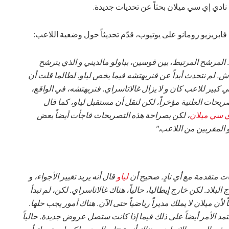
 نادي إي سي ميلان بحثاً عن تحديات جديدة.
 فابريزيو رومانو على يوتيوب، قدّم تحديثاً حول وضعية اللاعب:
المرشح المرتبط، بين قوسين، بباولو مالديني و الذي يترشح
. لم نتحدث أبداً عن فنربهتشه فيما يخص لياو. لطالما قلت أن
 كبير للاعب كان و لا يزال غالاتاسراي. فنربهتشه، في الواقع،
تصريحات العلنية مؤخراً، لكن لنقل أن مستقبل لياو، كما قال
 سي ميلان
، لكن بصراحة هذه التصريحات فاجأت أيضاً بعض
المقربين من اللاعب."
ات متقدمة مع أي نادٍ. صحيح أن
لياو
قال أنه يريد تغيير الأجواء، و
بلاد. لكن خارج إيطاليا، حالياً، هناك غالاتاسراي. لكن، لم تبدأ
أن ميلان لا يملك مديراً رياضياً حتى الآن. هناك أمور يجب حلها.
د الأمر أيضاً على ذلك فيما إذا كانت ستصل عروض جديدة. حالياً