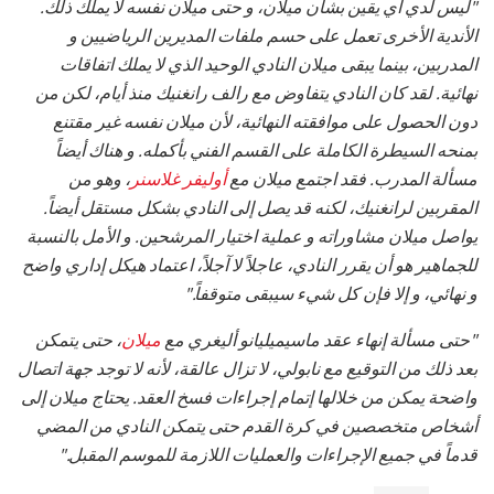
"ليس لدي أي يقين بشأن ميلان، و حتى ميلان نفسه لا يملك ذلك.
الأندية الأخرى تعمل على حسم ملفات المديرين الرياضيين و
المدربين، بينما يبقى ميلان النادي الوحيد الذي لا يملك اتفاقات
نهائية. لقد كان النادي يتفاوض مع رالف رانغنيك منذ أيام، لكن من
دون الحصول على موافقته النهائية، لأن ميلان نفسه غير مقتنع
بمنحه السيطرة الكاملة على القسم الفني بأكمله. و هناك أيضاً
مسألة المدرب. فقد اجتمع ميلان مع
أوليفر غلاسنر
، وهو من
المقربين لرانغنيك، لكنه قد يصل إلى النادي بشكل مستقل أيضاً.
يواصل ميلان مشاوراته و عملية اختيار المرشحين. و الأمل بالنسبة
للجماهير هو أن يقرر النادي، عاجلاً لا آجلاً، اعتماد هيكل إداري واضح
و نهائي، و إلا فإن كل شيء سيبقى متوقفاً."
"حتى مسألة إنهاء عقد ماسيميليانو أليغري مع
ميلان
، حتى يتمكن
بعد ذلك من التوقيع مع نابولي، لا تزال عالقة، لأنه لا توجد جهة اتصال
واضحة يمكن من خلالها إتمام إجراءات فسخ العقد. يحتاج ميلان إلى
أشخاص متخصصين في كرة القدم حتى يتمكن النادي من المضي
قدماً في جميع الإجراءات والعمليات اللازمة للموسم المقبل."