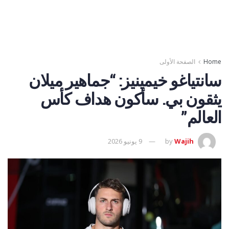
Home
الصفحة الأولى
سانتياغو خيمينيز: “جماهير ميلان
يثقون بي. سأكون هداف كأس
العالم”
Wajih
by
9 يونيو 2026