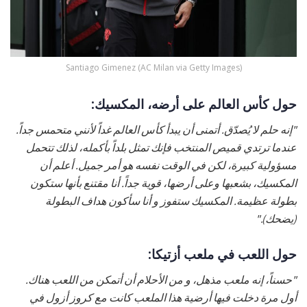
Santiago Gimenez (AC Milan via Getty Images)
حول كأس العالم على أرضه، المكسيك:
"إنه حلم لا يُصدّق. أتمنى أن يبدأ كأس العالم غداً لأنني متحمس جداً.
عندما ترتدي قميص المنتخب فإنك تمثل بلداً بأكمله، لذلك تتحمل
مسؤولية كبيرة، لكن في الوقت نفسه هو أمر جميل. أعلم أن
المكسيك، بشعبها وعلى أرضها، قوية جداً. أنا مقتنع بأنها ستكون
بطولة عظيمة. المكسيك ستفوز و أنا سأكون هداف البطولة
(يضحك)."
حول اللعب في ملعب أزتيكا:
"حسناً، إنه ملعب مذهل، و من الأحلام أن أتمكن من اللعب هناك.
أول مرة دخلت فيها أرضية هذا الملعب كانت مع كروز أزول في