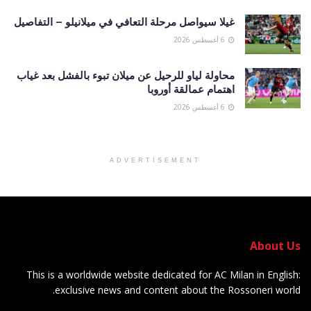
غيلا سيواصل مرحلة التعافي في ميلانيلو – التفاصيل
6 أغسطس 2026
محاولة لياو للرحيل عن ميلان تبوء بالفشل بعد غياب
اهتمام عمالقة أوروبا
6 أغسطس 2026
ADVERTISEMENT
About Us
This is a worldwide website dedicated for AC Milan in English:
exclusive news and content about the Rossoneri world.