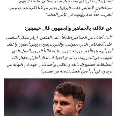
تصدق ذلك، لكن لدي أيضاً جواز سفر إيطالي. أنا متأكد أنهم
سيتعافون، لأنه إلى جانب البرازيل يعتبر موطناً لكرة القدم، و من
الغريب جداً عدم رؤيتهم في كأس العالم."
عن علاقته بالجماهير والجمهور، قال خيمينيز:
"أنا لا أخاف من الجماهير إطلاقاً. على العكس، أركز بشكل أساسي
على الأشخاص الذين يحبونني، والذين يريدون رؤيتي أتطور، وأعتقد
أن رأيهم هو الأهم. من يتحدثون بسلبية غالباً لا يرون العمل الذي
تقوم به في التدريبات ولا مدى اجتهادك، لذلك أحاول تجاهل تلك
التعليقات. أستمع إلى الله و عائلتي و أصدقائي، فهم في النهاية من
يريدون لي أن أصبح أفضل نسخة من نفسي."