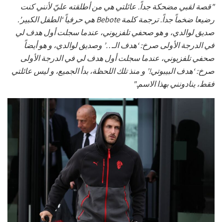
"قصة لقبي مضحكة جداً. عائلتي هي من أطلقته عليّ لأنني كنت
رضيعا ضخماً جداً. ترجمة كلمة Bebote هي حرفياً ‘الطفل الكبير’.
صديق لوالدي، و هو صحفي تلفزيوني، عندما سجلت أول هدف لي
في الدرجة الأولى صرخ: ‘هدف الـ…’ وصديق لوالدي، و هو أيضاً
صحفي تلفزيوني، عندما سجلت أول هدف لي في الدرجة الأولى
صرخ: ‘هدف البيبوتي!’ و منذ تلك اللحظة، بدأ الجميع، و ليس عائلتي
فقط، ينادونني بهذا الاسم."