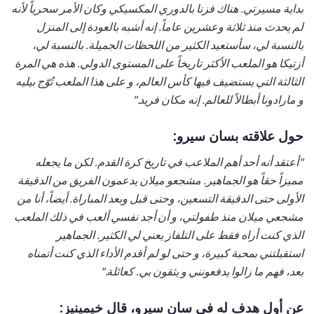
بداية مسيرتي. هناك فزنا بالدوري المكسيكي وكان الأمر سحرياً لأنه
لم يحدث منذ ثلاثة وعشرين عاماً. إنه أشبه بالعودة إلى المنزل
بالنسبة لي، سأستعيد الكثير من اللحظات الجميلة. بالنسبة لي،
أزتيكا هو الملعب الأكثر تاريخاً على المستوى الدولي. هذه هي المرة
الثالثة التي يستضيف فيها كأس العالم، و على هذا الملعب تُوّج بيليه
و مارادونا أبطالاً للعالم. إنه مكان فريد."
حول علاقته بسان سيرو:
"أعتقد أنه أحد أهم الملاعب في تاريخ كرة القدم. لكن ما يجعله
مميزاً حقاً هو الجماهير. مشجعو ميلان يدعمون الفريق من الدقيقة
الأولى حتى الدقيقة التسعين، وحتى قبل وبعد المباراة. أيضاً، أنا من
مشجعي ميلان منذ طفولتي، و أن أجد نفسي ألعب في ذلك الملعب
الذي كنت أراه فقط على التلفاز يعني لي الكثير. الجماهير
استقبلتني بمحبة كبيرة، و حتى لو لم أقدم الأداء الذي كنت أتمناه
بعد، فهم ما زالوا يدفعونني و يثقون بي. كعائلة."
عن أول هدف له في سان سيرو، قال خيمينيز: