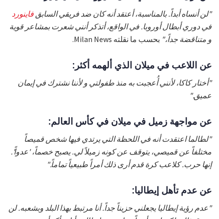
"لن أنساه أبداً. بالمناسبة، أعتقد أنه كان ضد فريقي السابق
فاينورد
في دوري أبطال أوروبا. في الواقع، أتذكر أنني شعرت بمشاعر قوية
و متناقضة جداً،"
بحسب ما نقلته Milan News.
عن اللاعب في ميلان الذي ألهمه أكثر:
"أختار كاكا، لأنني أُعجبت به منذ طفولتي و لأننا نشترك في إيمان
عميق."
عن مواجهة زميل في ميلان في كأس العالم:
"لطالما اعتقدت أنه في اللحظة التي يرتدي فيها شخص قميصاً
مختلفاً عن قميصي، يتوقف عن كونه زميلاً لي. يصبح خصماً، 'عدواً'.
إنها حرب. كلاعب كرة قدم أرى ذلك أمراً طبيعياً تماماً."
عن عدم تأهل إيطاليا:
"عدم رؤية إيطاليا يجعلني حزيناً جداً. أنا مرتبط بهذا البلد وبشعبه. لن