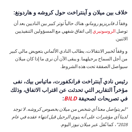
خلاف بين ميلان و آينتراخت حول كروشه و هاردونغ:
وفقاً لـ
فابريزيو رومانو
، هناك حالياً توتر كبير بين الناديين بعد أن
توصل
الروسونيري
إلى اتفاق شفهي مع المسؤولين التنفيذيين
الاثنين.
و وفقاً لخبير الانتقالات، يطالب النادي الألماني بتعويض مالي كبير
من أجل السماح برحيلهما. و يبقى الآن أن نرى ما إذا كان ميلان
سيواصل الصفقة تحت هذه الشروط.
رئيس نادي آينتراخت فرانكفورت، ماتياس بيك، نفى
مؤخراً التقارير التي تحدثت عن اقتراب الاتفاق، وذلك
في تصريحات لصحيفة
BILD
:
"لم يتواصل معنا أي شخص من ميلان بخصوص كروشه. لا توجد
لدينا أي مؤشرات على أنه ينوي الرحيل قبل انتهاء عقده في عام
2028"
، كما نُقل عبر
ميلان نيوز
اليوم.