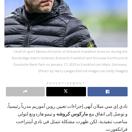
Chief of sport Markus Krösche of Eintracht Frankfurt looks on during the
Bundesliga match between Eintracht Frankfurt and Borussia Dortmund at
Deutsche Bank Park on January 17, 2025 in Frankfurt am Main, Germany.
(Photo by Harry Langer/DeFodi Images via Getty Images)
ADVERTISEMENT
نادي إي سي ميلان أنهى إجراءات تعيين روبن أموريم مدرباً رئيسياً،
و توصل إلى اتفاق مع
ماركوس كروشه
و تيمو هاردونغ لتولي
مناصب تنفيذية، لكن ظهرت مشكلة تتمثل في نادي آينتراخت
فرانكفورت.