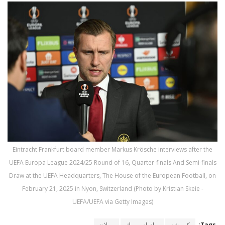
Eintracht Frankfurt board member Markus Krösche interviews after the
UEFA Europa League 2024/25 Round of 16, Quarter-finals And Semi-finals
Draw at the UEFA Headquarters, The House of the European Football, on
February 21, 2025 in Nyon, Switzerland (Photo by Kristian Skeie -
UEFA/UEFA via Getty Images)
Tags:
كروشه
ماتياس بيك
ميلان