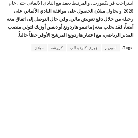
آينتراخت فرانكفورت، والمرتبط بعقد مع النادي الألماني حتى عام
2028. و
يحاول ميلان الحصول على موافقة النادي الألماني على
رحيله من خلال دفع تعويض مالي. وفي حال التوصل إلى اتفاق معه
أيضاً، فقد يجلب معه إما تيمو هاردونغ أو ديفين أوزيك لتولي منصب
المدير الرياضي، مع اعتبار هاردونغ المرشح الأوفر حظاً حالياً.
Tags:
أموريم
جيري كاردينالي
كروشه
ميلان