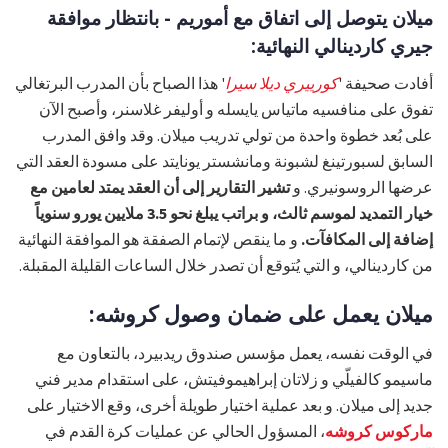
ميلان يتوصل إلى اتفاق مع أموريم - بانتظار موافقة
جيري كاردينالي النهائية:
أفادت صحيفة '
كورييري ديلا سيرا
' هذا الصباح بأن المدرب البرتغالي
تفوق على منافسيه ماتياس يايسله و أوليفر غلاسنر، وأصبح الآن
على بُعد خطوة واحدة من تولي تدريب ميلان. وقد وافق المدرب
السابق لسبورتينغ لشبونة ومانشستر يونايتد على مسودة العقد التي
عرضها الروسونيري. و
تشير التقارير إلى أن العقد يمتد لعامين مع
خيار التمديد لموسم ثالث، و براتب يبلغ نحو 3.5 ملايين يورو سنوياً
إضافة إلى المكافآت.
و ما ينقص لإتمام الصفقة هو الموافقة النهائية
من كاردينالي، و التي يُتوقع أن تصدر خلال الساعات القليلة المقبلة.
ميلان يعمل على ضمان وصول كروشه:
في الوقت نفسه، يعمل مؤسس صندوق ريدبيرد، بالتعاون مع
ماسيمو كالفيلّي و زلاتان إبراهيموفيتش، على استقدام مدير فني
جديد إلى ميلان. و بعد عملية اختيار طويلة أخرى، وقع الاختيار على
ماركوس كروشه
، المسؤول الحالي عن عمليات كرة القدم في