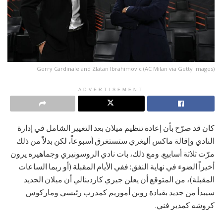
Gerry Cardinale and Zlatan Ibrahimovic (AC Milan via Getty Images)
ADVERTISEMENT
كان قد صرّح بأن إعادة تنظيم ميلان بعد التغيير الشامل في إدارة
النادي وإقالة ماكس أليغري ستستغرق أسبوعاً، لكن بدلاً من ذلك
مرّت ثلاثة أسابيع. ومع ذلك، بات نادي الروسونيري وجماهيره يرون
أخيراً الضوء في نهاية النفق: ففي الأيام المقبلة (أو ربما الساعات
المقبلة)، من المتوقع أن يعلن جيري كاردينالي أن ميلان الجديد
سيبدأ من جديد بقيادة روبن أموريم كمدرب رئيسي وماركوس
كروشه كمدير فني.