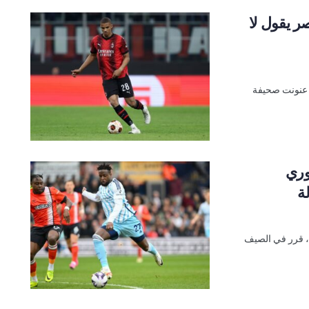
ر يقول لا
ا عنونت صحيفة
وري
ة
، قرر في الصيف