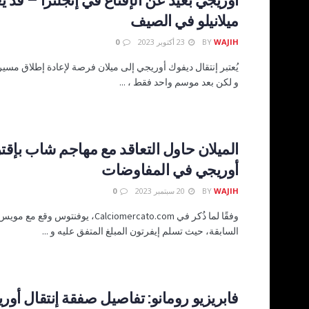
ميلانيلو في الصيف
WAJIH
BY
23 أكتوبر 2023
0
يُعتبر إنتقال ديفوك أوريجي إلى ميلان فرصة لإعادة إطلاق مسير
و لكن بعد موسم واحد فقط ، ...
الميلان حاول التعاقد مع مهاجم شاب بإقت
أوريجي في المفاوضات
WAJIH
BY
20 سبتمبر 2023
0
وفقًا لما ذُكر في Calciomercato.com، يوفنتو
السابقة، حيث تسلم إيفرتون المبلغ المتفق عليه و ...
فابريزيو رومانو: تفاصيل صفقة إنتقال أور