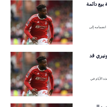
بيع دائمة
 انضمامه إلى
نيري قد
ه الأيام في
عود إلى