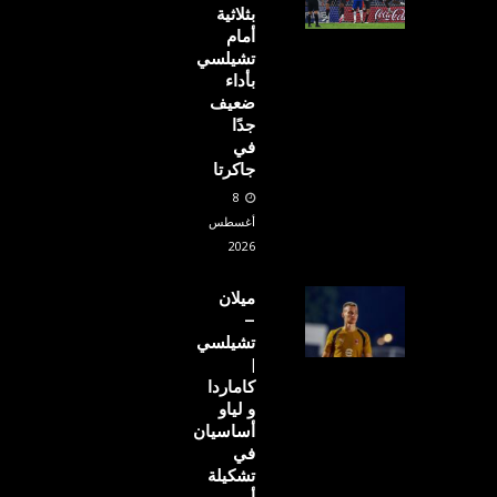
بثلاثية
أمام
تشيلسي
بأداء
ضعيف
جدًا
في
جاكرتا
8
أغسطس
2026
ميلان
–
تشيلسي
|
كاماردا
و لياو
أساسيان
في
تشكيلة
أموريم