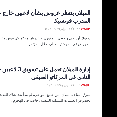
الميلان ينتظر عروض بشأن لاعبين خارج
المدرب فونسيكا
WAJIH
BY
16 يوليو 2024
0
ديفوك أوريجي و فودي بالو توري لا يتدربان مع "ميلان فوتورو"، و
العروض في المركاتو الحالي. خلال المؤتمر ...
إدارة الميلان تعمل 
النادي في المركاتو الصيفي
WAJIH
BY
5 يوليو 2024
0
سوق انتقالات ميلان، من جميع النواحي، لم يبدأ بعد. هناك العدي
بخصوص العمليات الممكنة المقبلة، خاصة في الهجوم ...