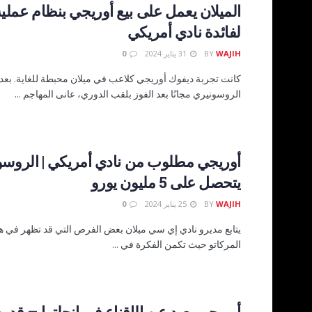
الميلان يعمل على بيع أوريجي بنظام عملية 
لفائدة نادي أمريكي
WAJIH
BY
31 يناير 2024
0
كانت تجربة ديفوك أوريجي كلاعب في ميلان محبطة للغاية. بعد
الروسونيري مجانًا بعد الفوز بلقب الدوري، عانى المهاجم ...
أوريجي مطلوب من نادي أمريكي | الروسو
يتحصل على 5 مليون يورو
WAJIH
BY
25 يناير 2024
0
يتابع مديرو نادي إي سي ميلان بعض الفرص التي قد تظهر في هذ
المركاتو حيث تكمن الفكرة في ...
أوريجي بعيد عن الإقناع في إنجلترا – قد ي