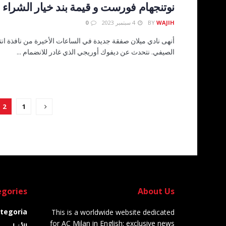
نوتنجهام فورست و قيمة بند خيار الشراء
WAJIH
BY
4 سبتمبر 2023
0
أنهى نادي ميلان صفقة جديدة في الساعات الأخيرة من نافذة انتق
الصيفي. نتحدث عن ديفوك أوريجي الذي غادر للانضمام ...
2
1
gories
About Us
tegoria
This is a worldwide website dedicated
for AC Milan in English: exclusive news