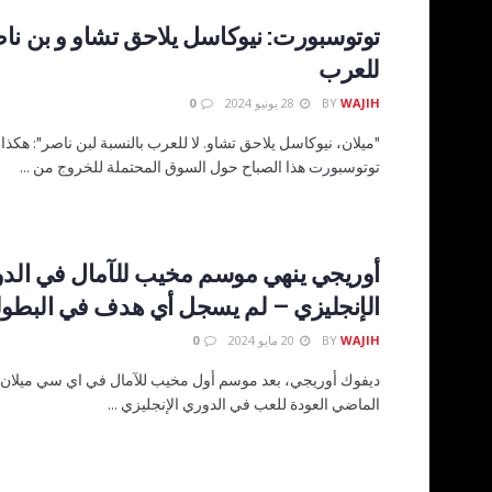
توتوسبورت: نيوكاسل يلاحق تشاو و بن ناص
للعرب
WAJIH
BY
28 يونيو 2024
0
"ميلان، نيوكاسل يلاحق تشاو. لا للعرب بالنسبة لبن ناصر": هكذ
توتوسبورت هذا الصباح حول السوق المحتملة للخروج من ...
أوريجي ينهي موسم مخيب للآمال في الد
الإنجليزي – لم يسجل أي هدف في البطول
WAJIH
BY
20 مايو 2024
0
ديفوك أوريجي، بعد موسم أول مخيب للآمال في اي سي ميلان
الماضي العودة للعب في الدوري الإنجليزي ...