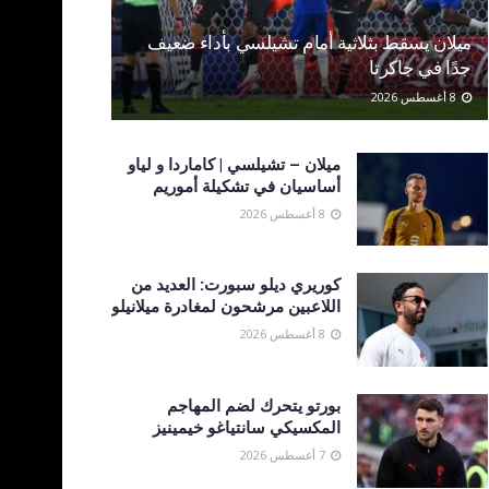
ميلان يسقط بثلاثية أمام تشيلسي بأداء ضعيف
جدًا في جاكرتا
8 أغسطس 2026
ميلان – تشيلسي | كاماردا و لياو
أساسيان في تشكيلة أموريم
8 أغسطس 2026
كوريري ديلو سبورت: العديد من
اللاعبين مرشحون لمغادرة ميلانيلو
8 أغسطس 2026
بورتو يتحرك لضم المهاجم
المكسيكي سانتياغو خيمينيز
7 أغسطس 2026