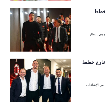
 خطط
 هم بانتظار
على تسويق 3 لاعبين خارج خطط
د من الإشاعات