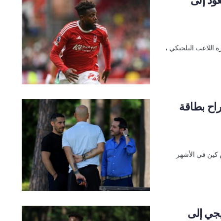
ة اللاعب البلجيكي ،
راح بطاقة
س وقع مع مويس كين في الأشهر
يجي إلى