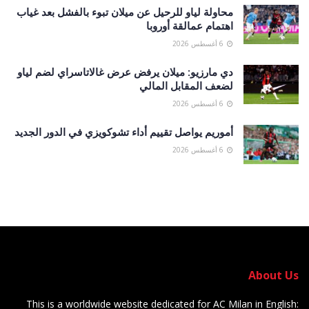
محاولة لياو للرحيل عن ميلان تبوء بالفشل بعد غياب
اهتمام عمالقة أوروبا
6 أغسطس 2026
دي مارزيو: ميلان يرفض عرض غالاتاسراي لضم لياو
لضعف المقابل المالي
6 أغسطس 2026
أموريم يواصل تقييم أداء تشوكويزي في الدور الجديد
6 أغسطس 2026
About Us
This is a worldwide website dedicated for AC Milan in English: