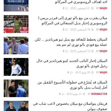
أحد أهداف الروسونيري في المركاتو
WAJIH
BY
21 أغسطس 2023
0
ميلان يقترب من بيع بالو توري إلى فيردر بريمن |
الروسونيري إختار بديل السنغالي في المركاتو
WAJIH
BY
19 أغسطس 2023
0
الميلان يخطط للتعاقد مع بديل ثيو هيرنانديز …. لكن
عملة بيع فودي بالو توري لم تتم بعد
WAJIH
BY
13 أغسطس 2023
0
الميلان إختار النائب الجديد لثيو هيرنانديز في حال
رحيل فودي بالو توري
WAJIH
BY
29 يوليو 2023
0
الميلان قد يُسَرّع في خطواته الأسبوع المُقبل من
أجل إنتداب بديل بالو توري
WEBMASTER
BY
21 يوليو 2023
0
فريقان يتواصلان مع ميلان بخصوص لاعب شاب في
صفوف بيولي