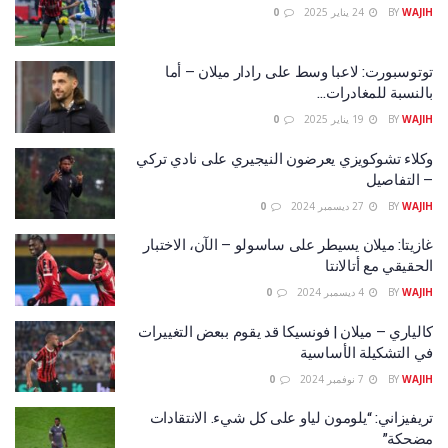
WAJIH
BY
24 يناير 2025
0
توتوسبورت: لاعبا وسط على رادار ميلان – أما
بالنسبة للمغادرات…
WAJIH
BY
19 يناير 2025
0
وكلاء تشوكويزي يعرضون النيجيري على نادي تركي
– التفاصيل
WAJIH
BY
27 ديسمبر 2024
0
غازيتا: ميلان يسيطر على ساسولو – الآن، الاختبار
الحقيقي مع أتالانتا
WAJIH
BY
4 ديسمبر 2024
0
كالياري – ميلان | فونسيكا قد يقوم ببعض التغييرات
في التشكيلة الأساسية
WAJIH
BY
7 نوفمبر 2024
0
تريفيزاني: “يلومون لياو على كل شيء. الانتقادات
مضحكة”