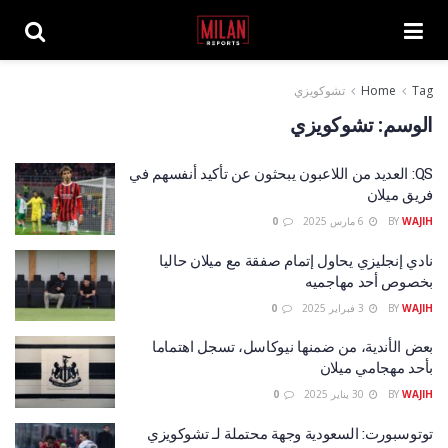
Tag
Home
تشوكويزي
الوسم:
تشوكويزي
QS: العديد من اللاعبون يبحثون عن تأكيد أنفسهم في
فريق ميلان
WAJIH
BY
6 مارس 2025
0
نادي إنجليزي يحاول إتمام صفقة مع ميلان حاليا
بخصوص أحد مهاجميه
WAJIH
BY
3 فبراير 2025
0
بعض الأندية، من ضمنها نيوكاسل، تسجل اهتماما
بأحد مهجامي ميلان
WAJIH
BY
30 يناير 2025
0
توتوسبورت: السعودية وجهة محتملة لـ تشوكويزي