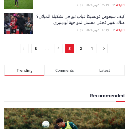
WAJIH
BY
25 أكتوبر 2024
0
كيف سيعوض فونسيكا غياب ثيو في تشكيلة الميلان؟
هناك تغيير فجئي محتمل لمواجهة أودينيزي
WAJIH
BY
17 أكتوبر 2024
0
8
…
4
3
2
1
Trending
Comments
Latest
Recommended