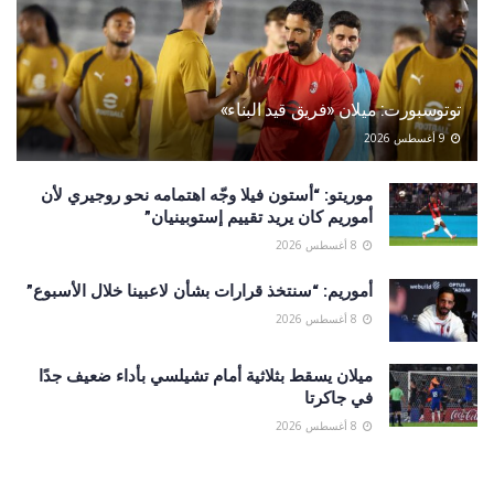
توتوسبورت: ميلان «فريق قيد البناء»
9 أغسطس 2026
موريتو: “أستون فيلا وجّه اهتمامه نحو روجيري لأن
أموريم كان يريد تقييم إستوبينيان”
8 أغسطس 2026
أموريم: “سنتخذ قرارات بشأن لاعبينا خلال الأسبوع”
8 أغسطس 2026
ميلان يسقط بثلاثية أمام تشيلسي بأداء ضعيف جدًا
في جاكرتا
8 أغسطس 2026