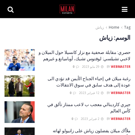
Tag
Home
زياش
الوسم:
زياش
حصري: مقابلة صحفية مع نزار كانسيلا حول الميلان و
لاعبي تشيلسي: لوفتوس تشيك، أوباميانغ و غيرهم
WEBMASTER
BY
29 مايو 2023
0
رغبة ميلان في إحياء الجناح الأيمن قد تؤدي الى
عودة إلى هدف سابق في سوق الانتقالات
WEBMASTER
BY
12 فبراير 2023
0
جيري كاردينالي معجب ب لاعب ممتاز تألق في
كأس العالم
WEBMASTER
BY
2 فبراير 2023
0
ملاّاك ميلان يفضلون زياش على زانيولو لهاته