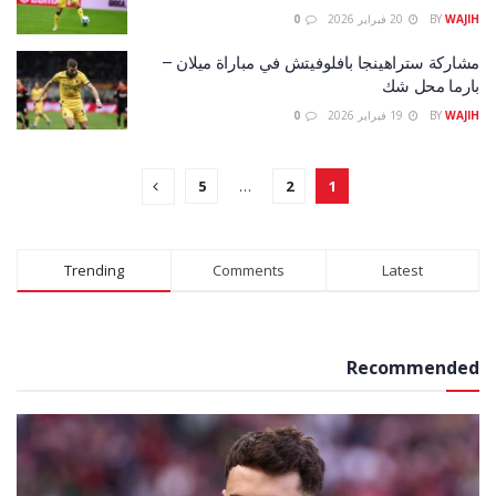
WAJIH
BY
20 فبراير 2026
0
مشاركة ستراهينجا بافلوفيتش في مباراة ميلان –
بارما محل شك
WAJIH
BY
19 فبراير 2026
0
5
…
2
1
Trending
Comments
Latest
Recommended