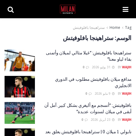
Tag
Home
ستراهينجا بافلوفيتش
الوسم:
ستراهينجا بافلوفيتش
ستراهينجا بافلوفيتش: “غيلا مثالي لميلان وأتمنى
بقاء لياو معنا”
WAJIH
BY
31 يوليو 2026
0
مدافع ميلان بافلوفيتش مطلوب في الدوري
الانجليزي
WAJIH
BY
9 مايو 2026
0
بافلوفيتش: “أنسجم مع أليغري بشكل كبير. آمل أن
أبقى في ميلان لسنوات عديدة”
WAJIH
BY
23 أبريل 2026
0
نابولي 1 ميلان 0 | ستراهينجا بافلوفيتش يعلق بعد